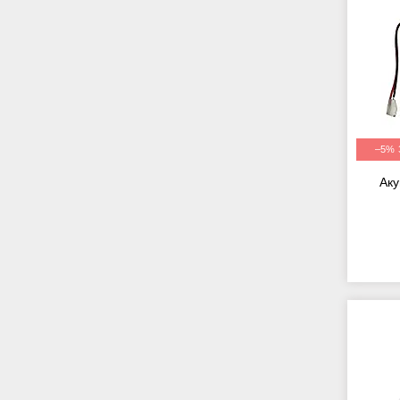
–5%
Аку