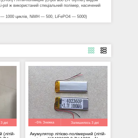
 Li-pol ж використаний спеціальний полімер, насичений
Cd — 1000 циклів, NiMH — 500, LiFePO4 — 5000)
–5%
3 дні
Залишилось 3 дні
 (літій-
Акумулятор літієво-полімерний (літій-