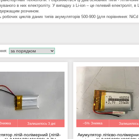
уваного в них електроліту. У випадку з Li-ion – це гелевий електроліт, в
держащим розчином.
ть робочих циклів даних типів акумуляторів 500-900 (для порівняння: Ni
–5%
Залишилось 3 дні
Залишилось 
лятор літій-полімерний (літій-
Акумулятор літієво-полімерний