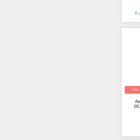
В 
–5%
Ак
05