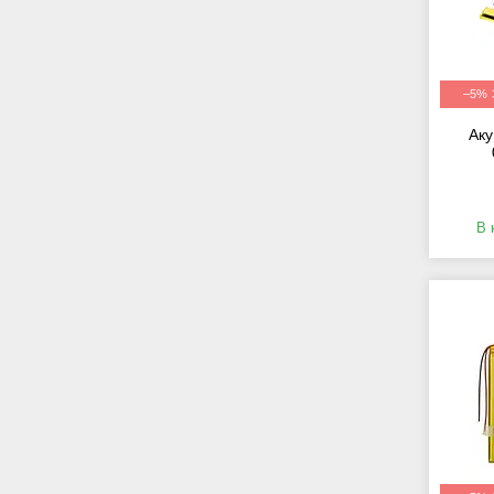
–5%
Аку
В 