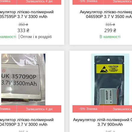
–5%
Залишилось 4 дні
Залишилось 
мулятор літієво-полімерний
Акумулятор літієво-полім
357595P 3.7 V 3300 mAh
046590P 3.7 V 3500 m
350 ₴
315 ₴
333 ₴
299 ₴
наявності
Оптом і в роздріб
В наявності
–5%
Залишилось 4 дні
Залишилось 
мулятор літієво-полімерний
Акумулятор літій-полімерний
047090P 3.7 V 3000 mAh
3.7V 900mAh