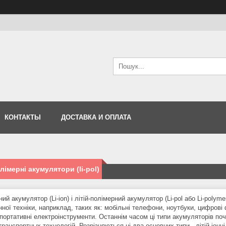
КОНТАКТЫ
ДОСТАВКА И ОПЛАТА
олімерні акумулятори (li-pol)
нний акумулятор (Li-ion) і літій-полімерний акумулятор (Li-pol або Li-pol
ної техніки, наприклад, таких як: мобільні телефони, ноутбуки, цифрові
 портативні електроінструменти. Останнім часом ці типи акумуляторів по
ранспортных технологій. Розрізняються ці два основних типи - літій-іонні (L