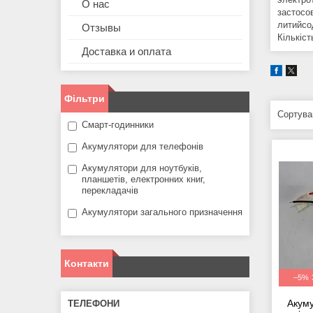
О нас
застосов
литийсо
Отзывы
Кількіс
Доставка и оплата
Фільтри
Смарт-годинники
Акумулятори для телефонів
Акумулятори для ноутбуків,
планшетів, електронних книг,
перекладачів
Акумулятори загального призначення
Контакти
–5%
Акуму