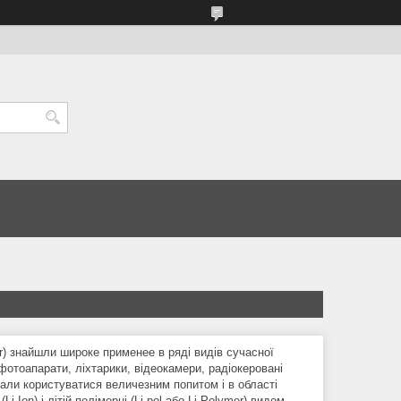
ymer) знайшли широке применее в ряді видів сучасної
 фотоапарати, ліхтарики, відеокамери, радіокеровані
чали користуватися величезним попитом і в області
i-Ion) і літій-полімерні (Li-pol або Li-Polymer) видом