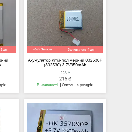
–5%
3 дні
Залишилось 4 дні
ерний
Акумулятор літій-полімерний 032530P
h
(302530) 3.7V350mAh
228 ₴
216 ₴
дріб
В наявності
Оптом і в роздріб