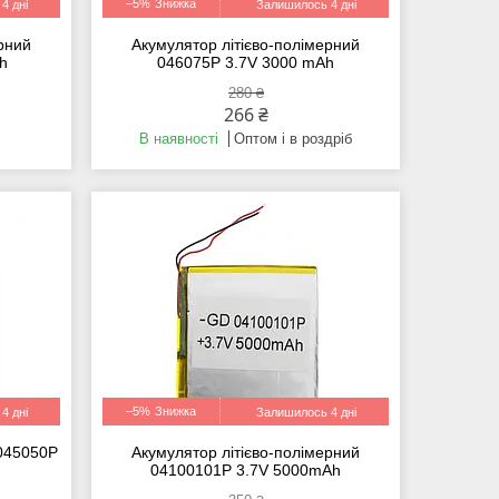
–5%
4 дні
Залишилось 4 дні
ерний
Акумулятор літієво-полімерний
Ah
046075P 3.7V 3000 mAh
280 ₴
266 ₴
В наявності
Оптом і в роздріб
–5%
4 дні
Залишилось 4 дні
 045050P
Акумулятор літієво-полімерний
04100101P 3.7V 5000mAh