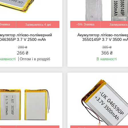
–5%
Залишилось 4 дні
Залишилось 
мулятор літієво-полімерний
Акумулятор літієво-полім
046365P 3.7 V 2500 mAh
3550145P 3.7 V 3500 m
280 ₴
385 ₴
266 ₴
366 ₴
наявності
Оптом і в роздріб
В наявності