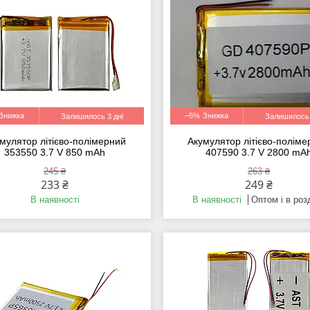
–5%
Залишилось 3 дні
Залишилось 
мулятор літієво-полімерний
Акумулятор літієво-полім
353550 3.7 V 850 mAh
407590 3.7 V 2800 mA
245 ₴
263 ₴
233 ₴
249 ₴
В наявності
В наявності
Оптом і в роз