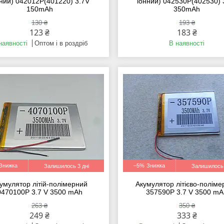
нний) 042012P(401220) 3.7V
іонний) 042530P(402530) 
150mAh
350mAh
130 ₴
193 ₴
123 ₴
183 ₴
наявності
Оптом і в роздріб
В наявності
–5%
Залишилось 3 дні
Залишилось 
умулятор літій-полімерний
Акумулятор літієво-полім
0470100P 3.7 V 3500 mAh
357590P 3.7 V 3500 m
263 ₴
350 ₴
249 ₴
333 ₴