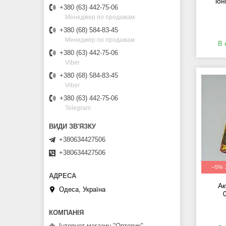
іо
+380 (63) 442-75-06
Менеджер по продажам
+380 (68) 584-83-45
Менеджер по продажам
В 
+380 (63) 442-75-06
Viber
+380 (68) 584-83-45
Viber
+380 (63) 442-75-06
Telegram
+380634427506
+380634427506
–5%
Ак
Одеса, Україна
Інтернет-магазин "Оптовик"