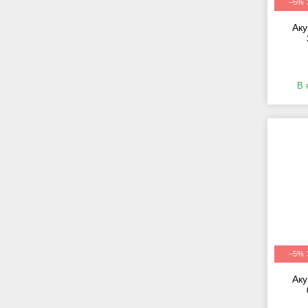
–5%
Аку
В 
–5%
Аку