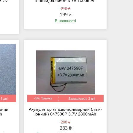
3.7V
іонний)042360P 3.7V 1000mAh
210 ₴
199 ₴
В наявності
–5%
3 дні
Залишилось 3 дні
ерний
Акумулятор літієво-полімерний (літій-
Ah
іонний) 047590P 3.7V 2800mAh
298 ₴
283 ₴