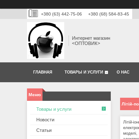
+380 (63) 442-75-06
+380 (68) 584-83-45
Интернет магазин
<ОПТОВИК>
ГЛАВНАЯ
ТОВАРЫ И УСЛУГИ
О НАС
Літій-п
Товары и услуги
Новости
Літій-іо
електрон
Статьи
моделі,
электрот