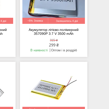
–5%
4 дні
Залишилось 4 дні
ерний
Акумулятор літієво-полімерний
Ah
357090P 3.7 V 3500 mAh
315 ₴
299 ₴
В наявності
Оптом і в роздріб