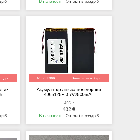
дріб
В наявності
Оптом і в роздріб
–5%
3 дні
Залишилось 3 дні
ерний
Акумулятор літієво-полімерний
Ah
4065125P 3.7V2500mAh
455 ₴
432 ₴
дріб
В наявності
Оптом і в роздріб