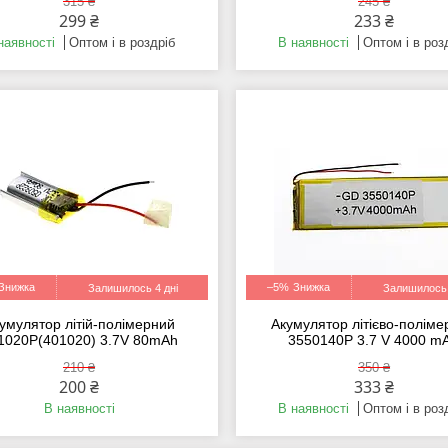
315 ₴
245 ₴
299 ₴
233 ₴
наявності
Оптом і в роздріб
В наявності
Оптом і в роз
–5%
Залишилось 4 дні
Залишилось 
умулятор літій-полімерний
Акумулятор літієво-полім
1020P(401020) 3.7V 80mAh
3550140P 3.7 V 4000 m
210 ₴
350 ₴
200 ₴
333 ₴
В наявності
В наявності
Оптом і в роз