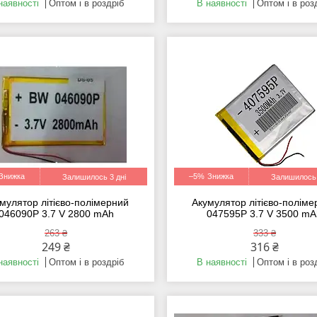
наявності
Оптом і в роздріб
В наявності
Оптом і в роз
–5%
Залишилось 3 дні
Залишилось 
мулятор літієво-полімерний
Акумулятор літієво-полім
046090P 3.7 V 2800 mAh
047595P 3.7 V 3500 m
263 ₴
333 ₴
249 ₴
316 ₴
наявності
Оптом і в роздріб
В наявності
Оптом і в роз