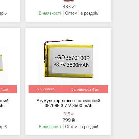
350 ₴
333 ₴
дріб
В наявності
Оптом і в роздріб
–5%
4 дні
Залишилось 4 дні
ерний
Акумулятор літієво-полімерний
Ah
357095 3.7 V 3500 mAh
315 ₴
299 ₴
дріб
В наявності
Оптом і в роздріб