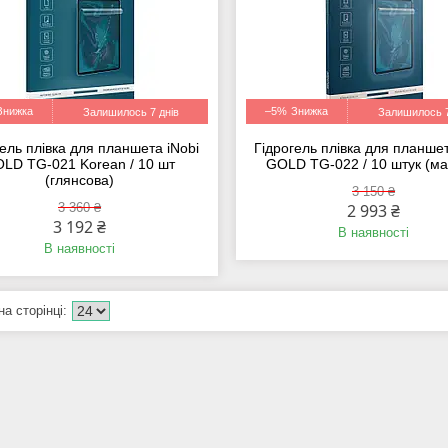
–5%
Залишилось 7 днів
Залишилось 7
гель плівка для планшета iNobi
Гідрогель плівка для планшет
LD TG-021 Korean / 10 шт
GOLD TG-022 / 10 штук (ма
(глянсова)
3 150 ₴
3 360 ₴
2 993 ₴
3 192 ₴
В наявності
В наявності