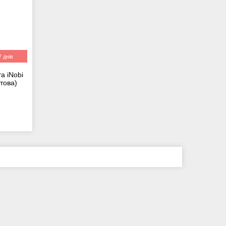
 днів
а iNobi
това)