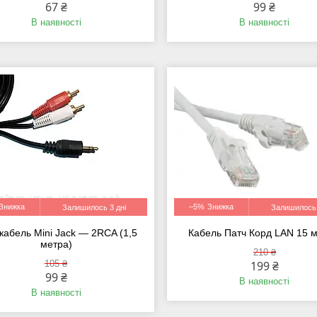
67 ₴
99 ₴
В наявності
В наявності
–5%
Залишилось 3 дні
Залишилось 
кабель Mini Jack — 2RCA (1,5
Кабель Патч Корд LAN 15 м
метра)
210 ₴
105 ₴
199 ₴
99 ₴
В наявності
В наявності