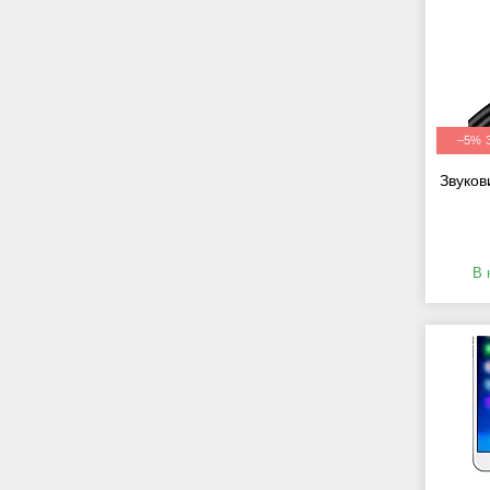
–5%
Звуков
В 