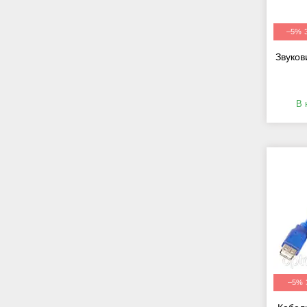
–5%
Звуков
В 
–5%