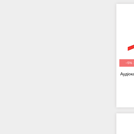
–5%
Аудіок