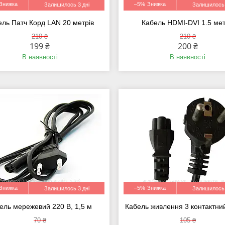
–5%
Залишилось 3 дні
Залишилось 
ель Патч Корд LAN 20 метрів
Кабель HDMI-DVI 1.5 ме
210 ₴
210 ₴
199 ₴
200 ₴
В наявності
В наявності
–5%
Залишилось 3 дні
Залишилось 
ель мережевий 220 В, 1,5 м
Кабель живлення 3 контактний
70 ₴
105 ₴