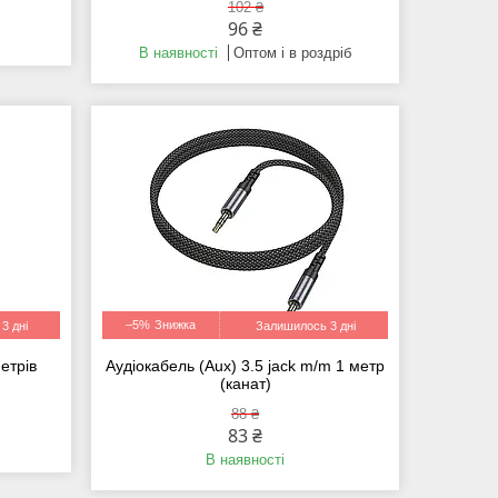
102 ₴
96 ₴
В наявності
Оптом і в роздріб
–5%
3 дні
Залишилось 3 дні
етрів
Аудіокабель (Aux) 3.5 jack m/m 1 метр
(канат)
88 ₴
83 ₴
В наявності