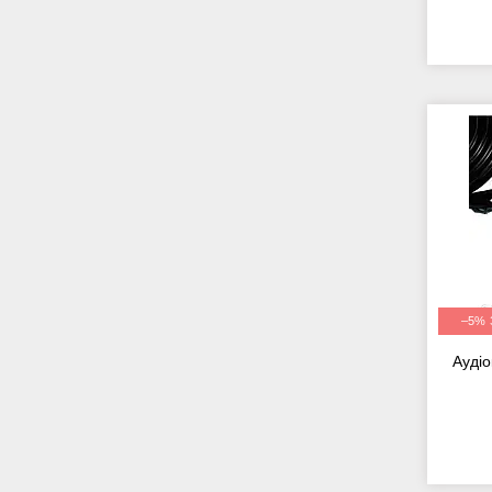
–5%
Аудіо