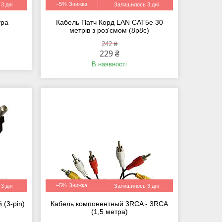
–5%
3 дні
Залишилось 3 дні
тра
Кабель Патч Корд LAN CAT5е 30
метрів з роз'ємом (8p8c)
242 ₴
229 ₴
В наявності
–5%
3 дні
Залишилось 3 дні
 (3-pin)
Кабель компонентный 3RCA - 3RCA
(1,5 метра)