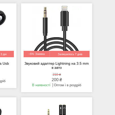
–5%
3 дні
Залишилось 7 днів
а Usb
Звуковий адаптер Lightning на 3.5 mm
в авто
210 ₴
200 ₴
дріб
В наявності
Оптом і в роздріб