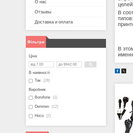
О нас
целей
Отзывы
В соо
типов
Доставка и оплата
принт
Фільтри
В это
именн
Ціна
В наявності
Так
28
Виробник
Borofone
1
Denmen
12
Hoco
2