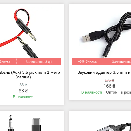
–5%
Залишилось 3 дні
Залишилось 
абель (Aux) 3.5 jack m/m 1 метр
Звуковий адаптер 3.5 mm н
(лапша)
175 ₴
88 ₴
166 ₴
83 ₴
В наявності
Оптом і в роз
В наявності