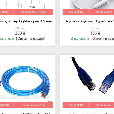
–5%
Залишилось 7 днів
Залишилось 7
ий адаптер Lightning на 3.5 mm
Звуковий адаптер Type-C на
245 ₴
175 ₴
233 ₴
166 ₴
наявності
Оптом і в роздріб
В наявності
Оптом і в роз
–5%
Залишилось 3 дні
Залишилось 7