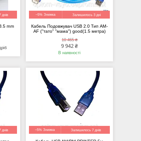
–5%
 днів
Залишилось 3 дні
 3.5 mm
Кабель Подовжувач USB 2.0 Тип AM-
AF ("тато" "мама") good(1.5 метра)
10 465 ₴
9 942 ₴
дріб
В наявності
–5%
 днів
Залишилось 7 днів