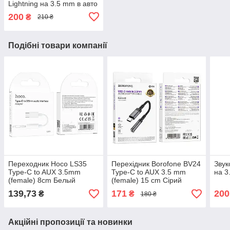
Lightning на 3.5 mm в авто
200
₴
210 ₴
Подібні товари компанії
Переходник Hoco LS35
Перехідник Borofone BV24
Звук
Type-C to AUX 3.5mm
Type-C to AUX 3.5 mm
на 3
(female) 8cm Белый
(female) 15 cm Сірий
139,73
171
200
₴
₴
180 ₴
Акційні пропозиції та новинки