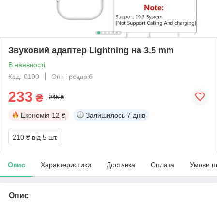
Звуковий адаптер Lightning на 3.5 mm
В наявності
Код: 0190
Опт і роздріб
233
₴
245 ₴
Економія
12 ₴
Залишилось
7 днів
210 ₴
від 5 шт.
Опис
Характеристики
Доставка
Оплата
Умови п
Опис