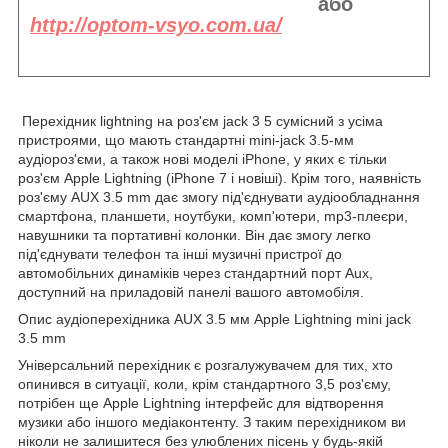
або
http://optom-vsyo.com.ua/
Перехідник lightning на роз'єм jack 3 5 сумісний з усіма
пристроями, що мають стандартні mini-jack 3.5-мм
аудіороз'єми, а також нові моделі iPhone, у яких є тільки
роз'єм Apple Lightning (iPhone 7 і новіші). Крім того, наявність
роз'єму AUX 3.5 mm дає змогу під'єднувати аудіообладнання
смартфона, планшети, ноутбуки, комп'ютери, mp3-плеєри,
навушники та портативні колонки. Він дає змогу легко
під'єднувати телефон та інші музичні пристрої до
автомобільних динаміків через стандартний порт Aux,
доступний на приладовій панелі вашого автомобіля.
Опис аудіоперехідника AUX 3.5 мм Apple Lightning mini jack
3.5 mm
Універсальний перехідник є розгалужувачем для тих, хто
опинився в ситуації, коли, крім стандартного 3,5 роз'єму,
потрібен ще Apple Lightning інтерфейс для відтворення
музики або іншого медіаконтенту. З таким перехідником ви
ніколи не залишитеся без улюблених пісень у будь-якій