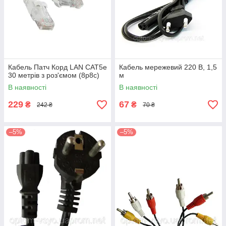
Кабель Патч Корд LAN CAT5е
Кабель мережевий 220 В, 1,5
30 метрів з роз'ємом (8p8c)
м
В наявності
В наявності
229
67
₴
₴
242 ₴
70 ₴
–5%
–5%