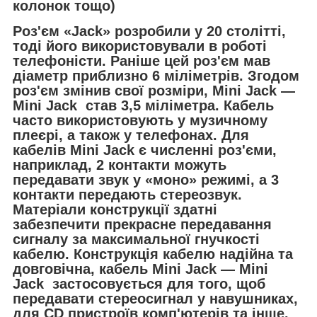
колонок тощо)
Роз'єм «Jack» розробили у 20 столітті,
тоді його використовували в роботі
телефоністи. Раніше цей роз'єм мав
діаметр приблизно 6 міліметрів. Згодом
роз'єм змінив свої розміри, Mini Jack —
Mini Jack став 3,5 міліметра. Кабель
часто використовують у музичному
плеєрі, а також у телефонах. Для
кабелів Mini Jack є численні роз'єми,
наприклад, 2 контакти можуть
передавати звук у «моно» режимі, а 3
контакти передають стереозвук.
Матеріали конструкції здатні
забезпечити прекрасне передавання
сигналу за максимальної гнучкості
кабелю. Конструкція кабелю надійна та
довговічна, кабель Mini Jack — Mini
Jack застосовується для того, щоб
передавати стереосигнал у навушниках,
для CD пристроїв комп'ютерів та інше.