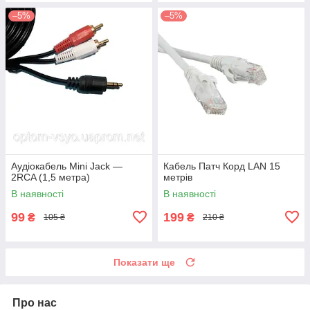
–5%
–5%
Аудіокабель Mini Jack —
Кабель Патч Корд LAN 15
2RCA (1,5 метра)
метрів
В наявності
В наявності
99
199
₴
₴
105 ₴
210 ₴
Показати ще
Про нас