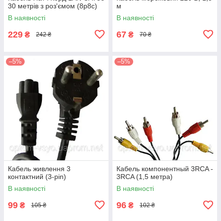
30 метрів з роз'ємом (8p8c)
м
В наявності
В наявності
229
67
₴
₴
242 ₴
70 ₴
–5%
–5%
Кабель живлення 3
Кабель компонентный 3RCA -
контактний (3-pin)
3RCA (1,5 метра)
В наявності
В наявності
99
96
₴
₴
105 ₴
102 ₴