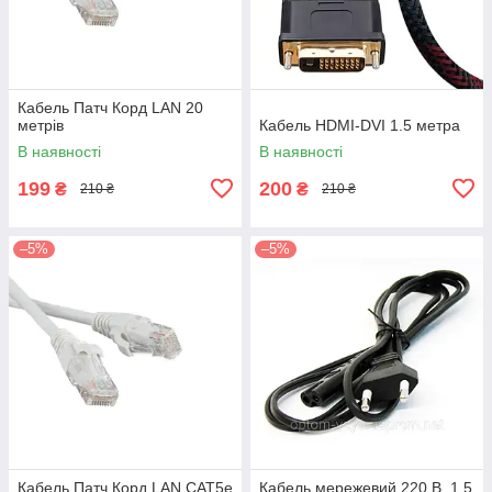
Кабель Патч Корд LAN 20
метрів
Кабель HDMI-DVI 1.5 метра
В наявності
В наявності
199
200
₴
₴
210 ₴
210 ₴
–5%
–5%
Кабель Патч Корд LAN CAT5е
Кабель мережевий 220 В, 1,5