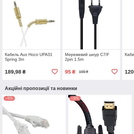
Кабель Aux Hoco UPA31
Мережевий шнур C7/F
Кабе
Spring 3m
2pin 1.5m
189,98
95
120
₴
₴
100 ₴
Акційні пропозиції та новинки
–5%
–5%