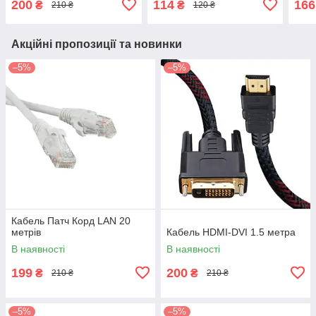
200
114
166
₴
₴
210 ₴
120 ₴
Акційні пропозиції та новинки
–5%
–5%
Кабель Патч Корд LAN 20
метрів
Кабель HDMI-DVI 1.5 метра
В наявності
В наявності
199
200
₴
₴
210 ₴
210 ₴
–5%
–5%