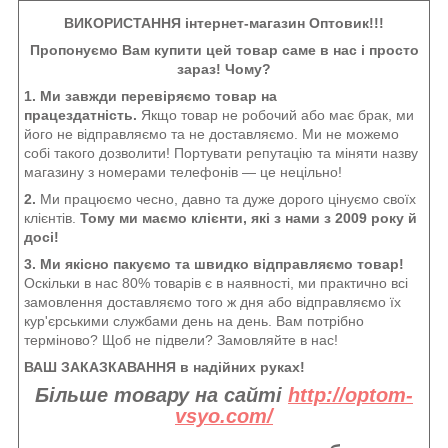
ВИКОРИСТАННЯ інтернет-магазин Оптовик!!!
Пропонуємо Вам купити цей товар саме в нас і просто
зараз! Чому?
1. Ми завжди перевіряємо товар на
працездатність.
Якщо товар не робочий або має брак, ми
його не відправляємо та не доставляємо. Ми не можемо
собі такого дозволити! Портувати репутацію та міняти назву
магазину з номерами телефонів — це нецільно!
2.
Ми працюємо чесно, давно та дуже дорого цінуємо своїх
клієнтів.
Тому ми маємо клієнти, які з нами з 2009 року й
досі!
3. Ми якісно пакуємо та швидко відправляємо товар!
Оскільки в нас 80% товарів є в наявності, ми практично всі
замовлення доставляємо того ж дня або відправляємо їх
кур'єрськими службами день на день. Вам потрібно
терміново? Щоб не підвели? Замовляйте в нас!
ВАШ ЗАКАЗКАВАННЯ в надійних руках!
Більше товару на сайті
http://optom-
vsyo.com/