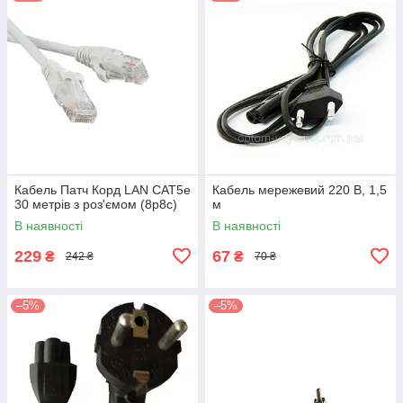
Кабель Патч Корд LAN CAT5е
Кабель мережевий 220 В, 1,5
30 метрів з роз'ємом (8p8c)
м
В наявності
В наявності
229
67
₴
₴
242 ₴
70 ₴
–5%
–5%