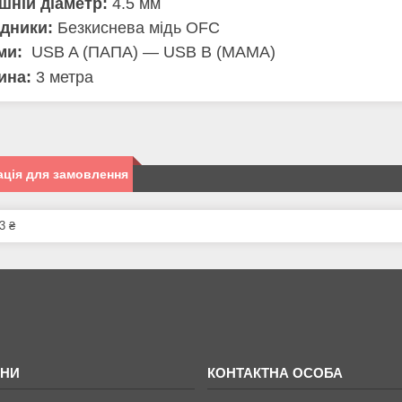
шній діаметр:
4.5 мм
ідники:
Безкиснева мідь OFC
ми:
USB A (ПАПА) — USB B (МАМА)
ина:
3
метра
ція для замовлення
3 ₴