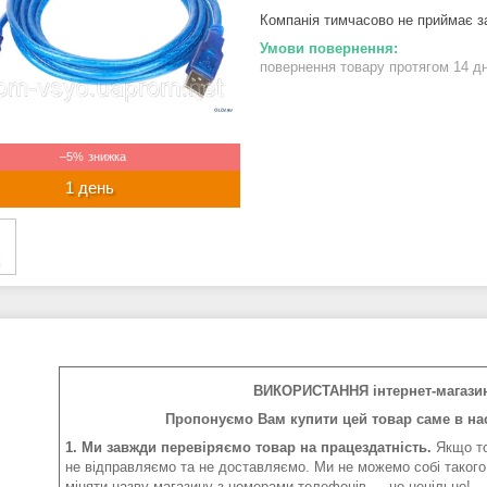
Компанія тимчасово не приймає 
повернення товару протягом 14 д
–5%
1 день
ВИКОРИСТАННЯ інтернет-магази
Пропонуємо Вам купити цей товар саме в нас
1. Ми завжди перевіряємо товар на працездатність.
Якщо то
не відправляємо та не доставляємо. Ми не можемо собі такого
міняти назву магазину з номерами телефонів — це нецільно!