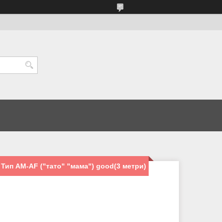
Тип AM-AF ("тато" "мама") good(3 метри)