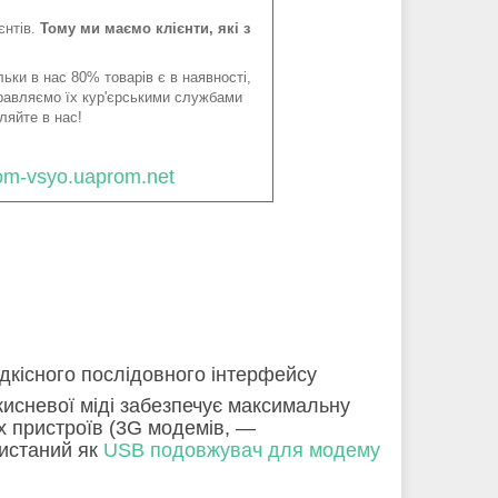
єнтів.
Тому ми маємо клієнти, які з
ьки в нас 80% товарів є в наявності,
правляємо їх кур'єрськими службами
ляйте в нас!
tom-vsyo.uaprom.net
кісного послідовного інтерфейсу
кисневої міді забезпечує максимальну
х пристроїв (3G модемів, —
ристаний як
USB подовжувач для модему