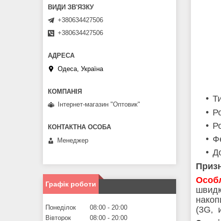
+380634427506
+380634427506
Одеса, Україна
Т
Інтернет-магазин "Оптовик"
Р
Р
Ф
Менеджер
Д
Приз
Особл
Графік роботи
швидк
накоп
Понеділок
08:00
20:00
(3G, и
Вівторок
08:00
20:00