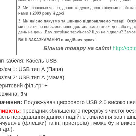
2.
Ми працюємо чесно, давно та дуже дорого цінуємо своїх клі
нами з 2009 року й досі!
3. Ми якісно пакуємо та швидко відправляємо товар!
Оскіл
ми практично всі замовлення доставляємо того ж дня або від
день на день. Вам потрібно терміново? Щоб не підвели? Замов
ВАШ ЗАКАЗКАВАННЯ в надійних руках!
Більше товару на сайті
http://op
ип кабеля: Кабель USB
оз'єм 1: USB тип А (Папа)
оз'єм 2: USB тип А (Мама)
еритовий фільтр: +
овжина:
3
м
начення:
Подовжувач цифрового USB 2.0 високошвид
ивість:
провідник збільшеного перерізу з чистої без
ість передавання даних і надійне живлення зовнішні
ичувачів (флешки) та ін. пристроїв) і може бути вико
 др.).