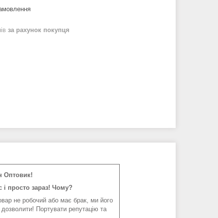
замовлення
нів
за рахунок покупця
н Оптовик!
 і просто зараз! Чому?
вар не робочий або має брак, ми його
 дозволити! Портувати репутацію та