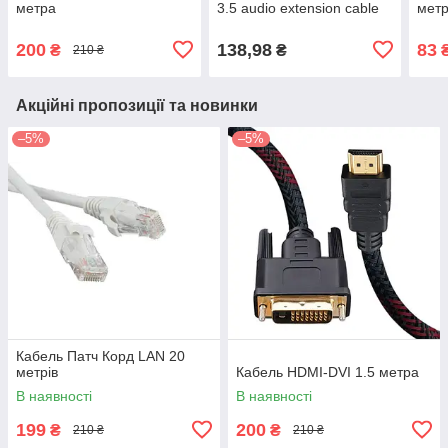
метра
3.5 audio extension cable
мет
200
138,98
83
₴
₴
210 ₴
Акційні пропозиції та новинки
–5%
–5%
Кабель Патч Корд LAN 20
метрів
Кабель HDMI-DVI 1.5 метра
В наявності
В наявності
199
200
₴
₴
210 ₴
210 ₴