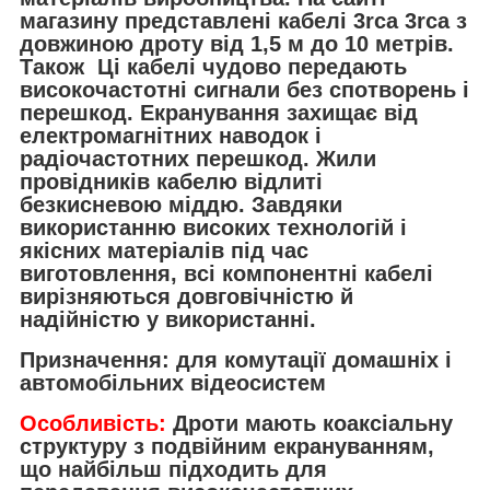
магазину представлені кабелі 3rca 3rca з
довжиною дроту від 1,5 м до 10 метрів.
Також Ці кабелі чудово передають
високочастотні сигнали без спотворень і
перешкод. Екранування захищає від
електромагнітних наводок і
радіочастотних перешкод. Жили
провідників кабелю відлиті
безкисневою міддю. Завдяки
використанню високих технологій і
якісних матеріалів під час
виготовлення, всі компонентні кабелі
вирізняються довговічністю й
надійністю у використанні.
Призначення:
для комутації домашніх і
автомобільних відеосистем
Особливість:
Дроти мають
коаксіальну
структуру
з подвійним екрануванням,
що найбільш підходить для