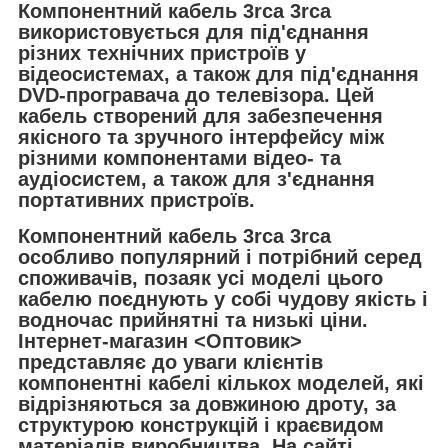
Компонентний кабель 3rca 3rca
використовується для під'єднання
різних технічних пристроїв у
відеосистемах, а також для під'єднання
DVD-програвача до телевізора. Цей
кабель створений для забезпечення
якісного та зручного інтерфейсу між
різними компонентами відео- та
аудіосистем, а також для з'єднання
портативних пристроїв.
Компонентний кабель 3rca 3rca
особливо популярний і потрібний серед
споживачів, позаяк усі моделі цього
кабелю поєднують у собі чудову якість і
водночас прийнятні та низькі ціни.
Інтернет-магазин <Оптовик>
представляє до уваги клієнтів
компонентні кабелі кількох моделей, які
відрізняються за довжиною дроту, за
структурою конструкцій і краєвидом
матеріалів виробництва. На сайті