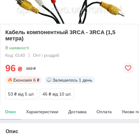
Кабель компонентный 3RCA - 3RCA (1,5
метра)
В наявності
Код: 0140
Опт і роздріб
96
₴
102 ₴
Економія
6 ₴
Залишилось
1 день
53 ₴
від 5 шт.
46 ₴
від 10 шт.
Опис
Характеристики
Доставка
Оплата
Умови п
Опис