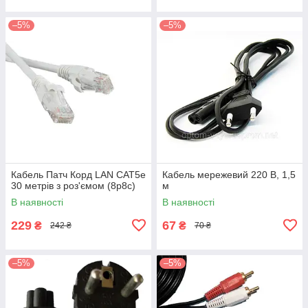
–5%
–5%
Кабель Патч Корд LAN CAT5е
Кабель мережевий 220 В, 1,5
30 метрів з роз'ємом (8p8c)
м
В наявності
В наявності
229
67
₴
₴
242 ₴
70 ₴
–5%
–5%