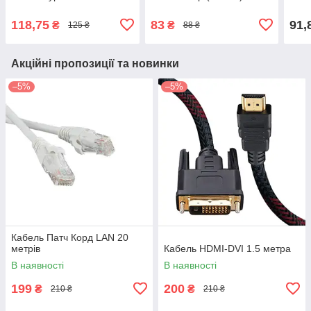
118,75
83
91,
₴
₴
125 ₴
88 ₴
Акційні пропозиції та новинки
–5%
–5%
Кабель Патч Корд LAN 20
метрів
Кабель HDMI-DVI 1.5 метра
В наявності
В наявності
199
200
₴
₴
210 ₴
210 ₴