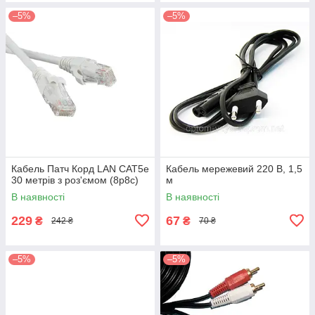
–5%
–5%
Кабель Патч Корд LAN CAT5е
Кабель мережевий 220 В, 1,5
30 метрів з роз'ємом (8p8c)
м
В наявності
В наявності
229
67
₴
₴
242 ₴
70 ₴
–5%
–5%