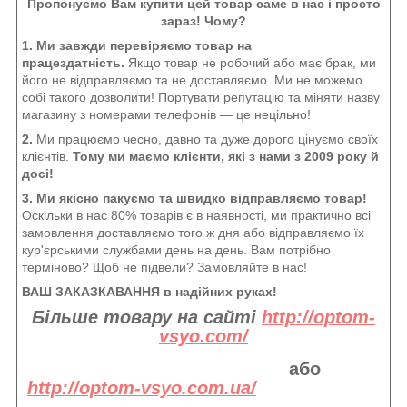
Пропонуємо Вам купити цей товар саме в нас і просто
зараз! Чому?
1. Ми завжди перевіряємо товар на
працездатність.
Якщо товар не робочий або має брак, ми
його не відправляємо та не доставляємо. Ми не можемо
собі такого дозволити! Портувати репутацію та міняти назву
магазину з номерами телефонів — це нецільно!
2.
Ми працюємо чесно, давно та дуже дорого цінуємо своїх
клієнтів.
Тому ми маємо клієнти, які з нами з 2009 року й
досі!
3. Ми якісно пакуємо та швидко відправляємо товар!
Оскільки в нас 80% товарів є в наявності, ми практично всі
замовлення доставляємо того ж дня або відправляємо їх
кур'єрськими службами день на день. Вам потрібно
терміново? Щоб не підвели? Замовляйте в нас!
ВАШ ЗАКАЗКАВАННЯ в надійних руках!
Більше товару на сайті
http://optom-
vsyo.com/
або
http://optom-vsyo.com.ua/