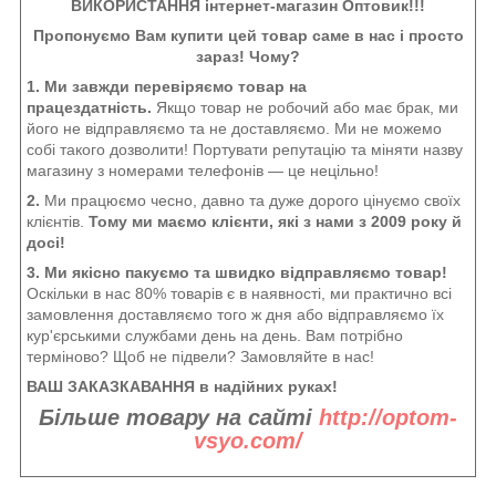
ВИКОРИСТАННЯ інтернет-магазин Оптовик!!!
Пропонуємо Вам купити цей товар саме в нас і просто
зараз! Чому?
1. Ми завжди перевіряємо товар на
працездатність.
Якщо товар не робочий або має брак, ми
його не відправляємо та не доставляємо. Ми не можемо
собі такого дозволити! Портувати репутацію та міняти назву
магазину з номерами телефонів — це нецільно!
2.
Ми працюємо чесно, давно та дуже дорого цінуємо своїх
клієнтів.
Тому ми маємо клієнти, які з нами з 2009 року й
досі!
3. Ми якісно пакуємо та швидко відправляємо товар!
Оскільки в нас 80% товарів є в наявності, ми практично всі
замовлення доставляємо того ж дня або відправляємо їх
кур'єрськими службами день на день. Вам потрібно
терміново? Щоб не підвели? Замовляйте в нас!
ВАШ ЗАКАЗКАВАННЯ в надійних руках!
Більше товару на сайті
http://optom-
vsyo.com/