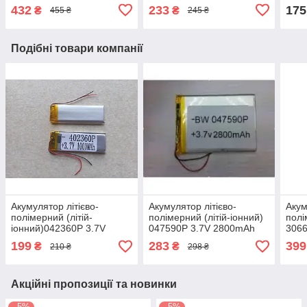
432
233
175
₴
₴
455 ₴
245 ₴
Подібні товари компанії
Акумулятор літієво-
Акумулятор літієво-
Акум
полімерний (літій-
полімерний (літій-іонний)
полі
іонний)042360P 3.7V
047590P 3.7V 2800mAh
306
1000mAh
199
283
399
₴
₴
210 ₴
298 ₴
Акційні пропозиції та новинки
–5%
–5%