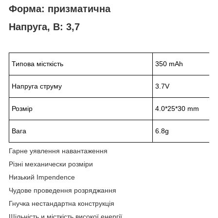
Форма: призматична
Напруга, В: 3,7
Типова місткість
350 mAh
Напруга струму
3.7V
Розмір
4.0*25*30 mm
Вага
6.8g
Гарне уявлення навантаження
Різні механически розміри
Низький Impendence
Чудове проведення розряджання
Гнучка нестандартна конструкція
Щільність и місткість високої енергії