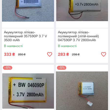
Акумулятор літієво-
Акумулятор літієво-
полімерний 357590P 3.7 V
полімерний (літій-іонний)
3500 mAh
047590P 3.7V 2800mAh
В наявності
В наявності
333
283
₴
₴
350 ₴
298 ₴
–5%
–5%