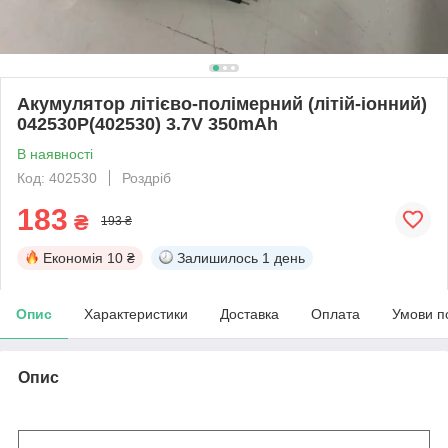
Акумулятор літієво-полімерний (літій-іонний)
042530P(402530) 3.7V 350mAh
В наявності
Код: 402530
Роздріб
183
₴
193 ₴
Економія
10 ₴
Залишилось
1 день
Опис
Характеристики
Доставка
Оплата
Умови п
Опис