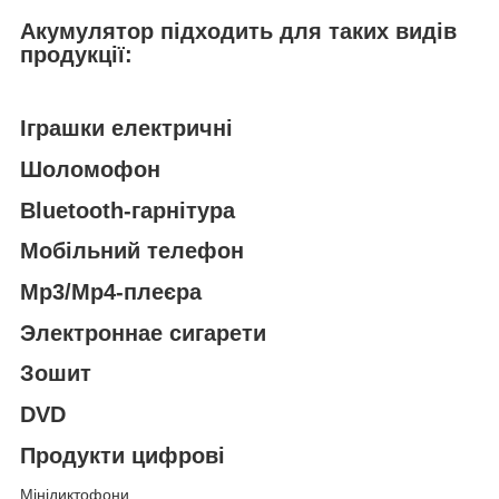
Акумулятор підходить
для таких видів
продукції:
Іграшки електричні
Шоломофон
Bluetooth-гарнітура
Мобільний телефон
Mp3/Mp4-плеєра
Электроннае сигарети
Зошит
DVD
Продукти цифрові
Мінідиктофони