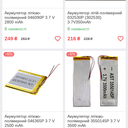
Акумулятор літієво-
Акумулятор літій-полімерний
полімерний 046090P 3.7 V
032530P (302530)
2800 mAh
3.7V350mAh
В наявності
В наявності
249
216
₴
₴
263 ₴
228 ₴
–5%
–5%
Акумулятор літієво-
Акумулятор літієво-
полімерний 046365P 3.7 V
полімерний 3550145P 3.7 V
2500 mAh
3500 mAh