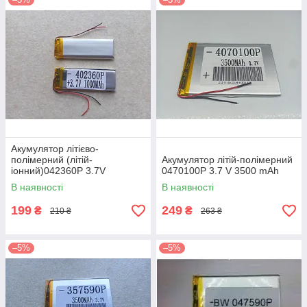
Акумулятор літієво-
полімерний (літій-
Акумулятор літій-полімерний
іонний)042360P 3.7V
0470100P 3.7 V 3500 mAh
1000mAh
В наявності
В наявності
199
249
₴
₴
210 ₴
263 ₴
–5%
–5%