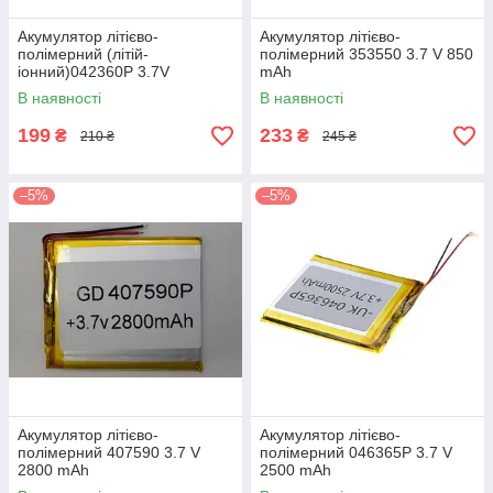
Акумулятор літієво-
Акумулятор літієво-
полімерний (літій-
полімерний 353550 3.7 V 850
іонний)042360P 3.7V
mAh
1000mAh
В наявності
В наявності
199
233
₴
₴
210 ₴
245 ₴
–5%
–5%
Акумулятор літієво-
Акумулятор літієво-
полімерний 407590 3.7 V
полімерний 046365P 3.7 V
2800 mAh
2500 mAh