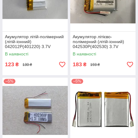
Акумулятор літій-полімерний
Акумулятор літієво-
(літій-іонний)
полімерний (літій-іонний)
042012P(401220) 3.7V
042530P(402530) 3.7V
150mAh
350mAh
В наявності
В наявності
123
183
₴
₴
130 ₴
193 ₴
–5%
–5%