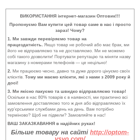
ВИКОРИСТАННЯ інтернет-магазин Оптовик!!!
Пропонуємо Вам купити цей товар саме в нас і просто
зараз! Чому?
1. Ми завжди перевіряємо товар на
працездатність.
Якщо товар не робочий або має брак, ми
його не відправляємо та не доставляємо. Ми не можемо
собі такого дозволити! Портувати репутацію та міняти назву
магазину з номерами телефонів — це нецільно!
2.
Ми працюємо чесно, давно та дуже дорого цінуємо своїх
клієнтів.
Тому ми маємо клієнти, які з нами з 2009 року й
досі!
3. Ми якісно пакуємо та швидко відправляємо товар!
Оскільки в нас 80% товарів є в наявності, ми практично всі
замовлення доставляємо того ж дня або відправляємо їх
кур'єрськими службами день на день. Вам потрібно
терміново? Щоб не підвели? Замовляйте в нас!
ВАШ ЗАКАЗКАВАННЯ в надійних руках!
Більше товару на сайті
http://optom-
vsyo.com/