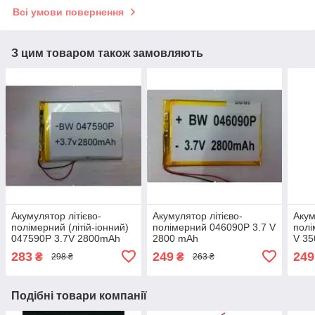
Всі умови повернення
З цим товаром також замовляють
Акумулятор літієво-
Акумулятор літієво-
Акум
полімерний (літій-іонний)
полімерний 046090P 3.7 V
полі
047590P 3.7V 2800mAh
2800 mAh
V 3
283
249
249
₴
₴
298 ₴
263 ₴
Подібні товари компанії