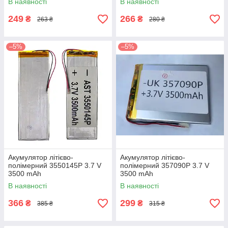
В наявності
В наявності
249
266
₴
₴
263 ₴
280 ₴
–5%
–5%
Акумулятор літієво-
Акумулятор літієво-
полімерний 3550145P 3.7 V
полімерний 357090P 3.7 V
3500 mAh
3500 mAh
В наявності
В наявності
366
299
₴
₴
385 ₴
315 ₴