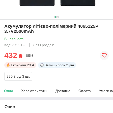
Акумулятор літієво-полімерний 4065125P
3.7V2500mAh
В наявності
Код: 3766125
Опт і роздріб
432
₴
455 ₴
Економія
23 ₴
Залишилось
2 дні
350 ₴
від 3 шт.
Опис
Характеристики
Доставка
Оплата
Умови п
Опис