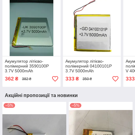
Акумулятор літієво-
Акумулятор літієво-
Акум
полімерний 3590100P
полімерний 04100101P
полі
3.7V 5000mAh
3.7V 5000mAh
V 4
362
333
333
₴
₴
382 ₴
350 ₴
Акційні пропозиції та новинки
–5%
–5%