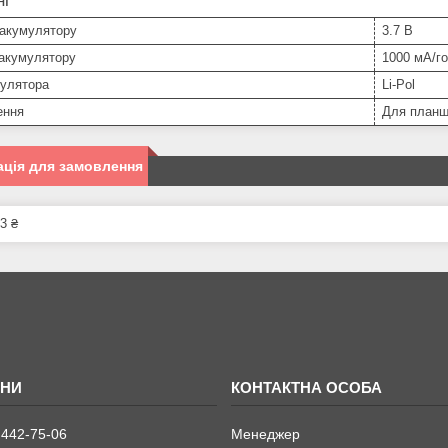
ні
 акумулятору
3.7 В
 акумулятору
1000 мА/г
мулятора
Li-Pol
ення
Для планш
ція для замовлення
3 ₴
 442-75-06
Менеджер