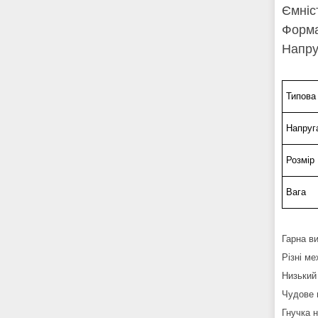
Ємніс
Форма
Напруг
Типова 
Напруг
Розмір
Вага
Гарна в
Різні м
Низький
Чудове 
Гнучка 