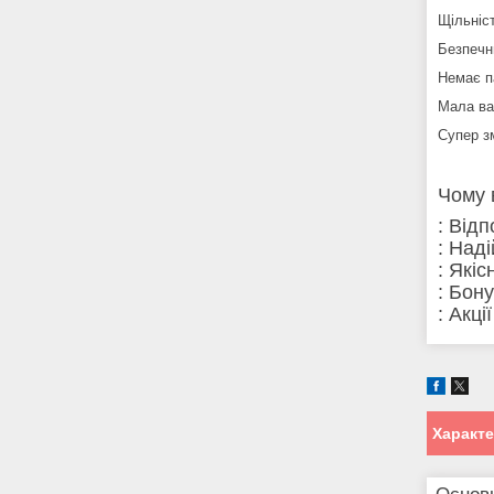
Щільніст
Безпечн
Немає п
Мала ва
Супер з
Чому 
: Від
: Над
: Які
: Бон
: Акці
Характ