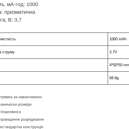
ть, мА·год: 1000
: призматична
а, В: 3,7
місткість
1000 mAh
а струму
3.7V
4*50*50 m
68.8g
итримка за навантаженні
еханически розміри
 Impendence
проведення розряджання
нестандартна конструкція