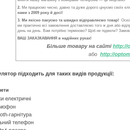
2.
Ми працюємо чесно, давно та дуже дорого цінуємо своїх клі
нами з 2009 року й досі!
3. Ми якісно пакуємо та швидко відправляємо товар!
Оскіл
ми практично всі замовлення доставляємо того ж дня або від
день на день. Вам потрібно терміново? Щоб не підвели? Замов
ВАШ ЗАКАЗКАВАННЯ в надійних руках!
Більше товару на сайті
http:/
або
http://opto
улятор підходить
для таких видів продукції:
ети
ки електричні
мофон
oth-гарнітура
ьний телефон