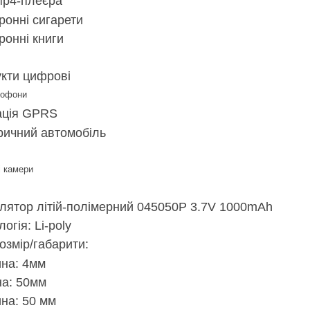
p4-плеєра
ронні сигарети
ронні книги
кти цифрові
тофони
ація GPRS
ричний автомобіль
 камери
лятор літій-полімерний 045050P 3.7V 1000mAh
огія: Li-poly
озмір/габарити:
на: 4мм
а: 50мм
на: 50 мм