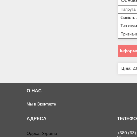
Основ
Напруга
Ємність
Тип аку
Признач
Інформа
Ціна:
23
О НАС
Мы в Вконтакте
+380 (63)
Одеса, Україна