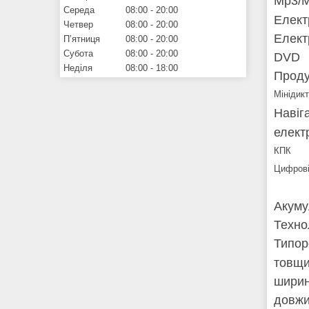
Mp3/M
Середа
08:00
20:00
Елект
Четвер
08:00
20:00
Елект
Пʼятниця
08:00
20:00
Субота
08:00
20:00
DVD
Неділя
08:00
18:00
Проду
Мінідик
Навіг
елект
КПК
Цифрові
Акуму
Технол
Типор
товщи
ширин
довжи