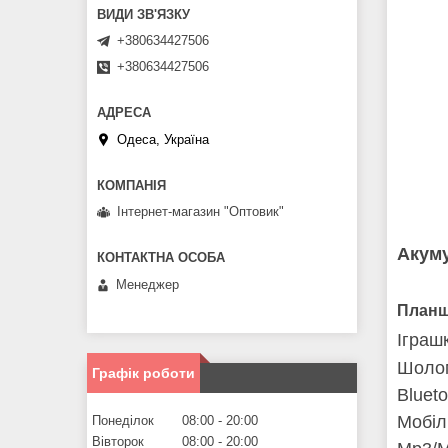
+380634427506
+380634427506
Одеса, Україна
Інтернет-магазин "Оптовик"
Акум
Менеджер
Планш
Іграш
Шоло
Графік роботи
Blueto
Мобіл
Понеділок
08:00
20:00
Вівторок
08:00
20:00