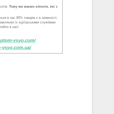
єнтів.
Тому ми маємо клієнти, які з
ьки в нас 80% товарів є в наявності,
правляємо їх кур'єрськими службами
ляйте в нас!
/optom-vsyo.com/
m-vsyo.com.ua/