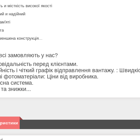
ь и місткість високої якості
ий и надійний
ам'яті
га
меншена конструкція...
всі замовляють у нас?
повідальність перед клієнтами.
ійність і чіткий графік відправлення вантажу. : Швид
сні фотоматеріали: Ціни від виробника.
усна система.
ї та знижки...
еристики