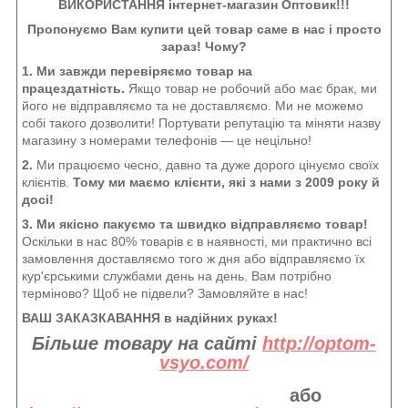
ВИКОРИСТАННЯ інтернет-магазин Оптовик!!!
Пропонуємо Вам купити цей товар саме в нас і просто
зараз! Чому?
1. Ми завжди перевіряємо товар на
працездатність.
Якщо товар не робочий або має брак, ми
його не відправляємо та не доставляємо. Ми не можемо
собі такого дозволити! Портувати репутацію та міняти назву
магазину з номерами телефонів — це нецільно!
2.
Ми працюємо чесно, давно та дуже дорого цінуємо своїх
клієнтів.
Тому ми маємо клієнти, які з нами з 2009 року й
досі!
3. Ми якісно пакуємо та швидко відправляємо товар!
Оскільки в нас 80% товарів є в наявності, ми практично всі
замовлення доставляємо того ж дня або відправляємо їх
кур'єрськими службами день на день. Вам потрібно
терміново? Щоб не підвели? Замовляйте в нас!
ВАШ ЗАКАЗКАВАННЯ в надійних руках!
Більше товару на сайті
http://optom-
vsyo.com/
або