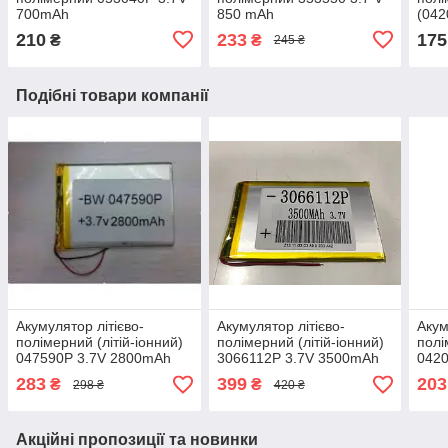
700mAh
850 mAh
(042
210
233
175
₴
₴
245 ₴
Подібні товари компанії
Акумулятор літієво-
Акумулятор літієво-
Акум
полімерний (літій-іонний)
полімерний (літій-іонний)
полі
047590P 3.7V 2800mAh
3066112P 3.7V 3500mAh
0420
450
283
399
203
₴
₴
298 ₴
420 ₴
Акційні пропозиції та новинки