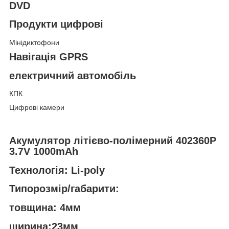
DVD
Продукти цифрові
Мінідиктофони
Навігація GPRS
електричний автомобіль
КПК
Цифрові камери
Акумулятор літієво-полімерний 402360P
3.7V 1000mAh
Технологія: Li-poly
Типорозмір/габарити:
товщина: 4мм
ширина:23мм