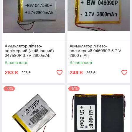
Акумулятор літієво-
Акумулятор літієво-
полімерний (літій-іонний)
полімерний 046090P 3.7 V
047590P 3.7V 2800mAh
2800 mAh
В наявності
В наявності
283
249
₴
₴
298 ₴
263 ₴
–5%
–5%