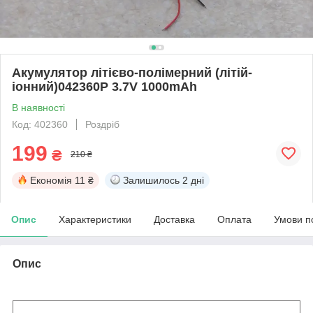
Акумулятор літієво-полімерний (літій-
іонний)042360P 3.7V 1000mAh
В наявності
Код: 402360
Роздріб
199
₴
210 ₴
Економія
11 ₴
Залишилось
2 дні
Опис
Характеристики
Доставка
Оплата
Умови п
Опис