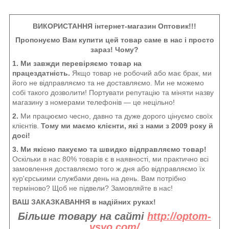
ВИКОРИСТАННЯ інтернет-магазин Оптовик!!!
Пропонуємо Вам купити цей товар саме в нас і просто
зараз! Чому?
1. Ми завжди перевіряємо товар на
працездатність.
Якщо товар не робочий або має брак, ми
його не відправляємо та не доставляємо. Ми не можемо
собі такого дозволити! Портувати репутацію та міняти назву
магазину з номерами телефонів — це нецільно!
2.
Ми працюємо чесно, давно та дуже дорого цінуємо своїх
клієнтів.
Тому ми маємо клієнти, які з нами з 2009 року й
досі!
3. Ми якісно пакуємо та швидко відправляємо товар!
Оскільки в нас 80% товарів є в наявності, ми практично всі
замовлення доставляємо того ж дня або відправляємо їх
кур'єрськими службами день на день. Вам потрібно
терміново? Щоб не підвели? Замовляйте в нас!
ВАШ ЗАКАЗКАВАННЯ в надійних руках!
Більше товару на сайті
http://optom-
vsyo.com/