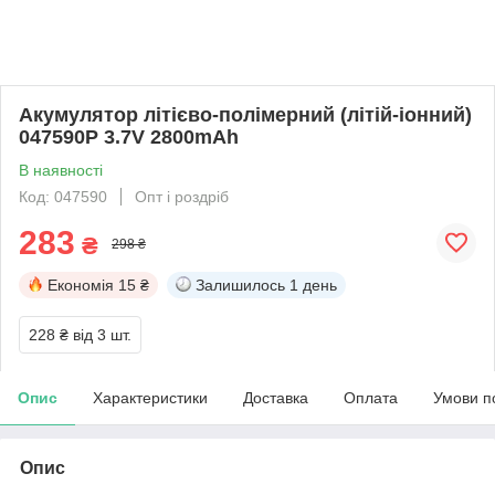
Акумулятор літієво-полімерний (літій-іонний)
047590P 3.7V 2800mAh
В наявності
Код: 047590
Опт і роздріб
283
₴
298 ₴
Економія
15 ₴
Залишилось
1 день
228 ₴
від 3 шт.
Опис
Характеристики
Доставка
Оплата
Умови п
Опис