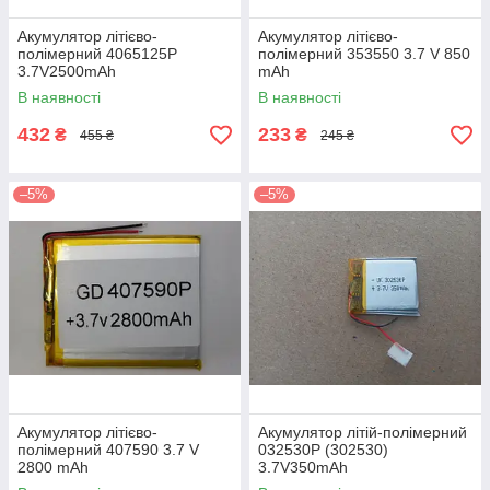
Акумулятор літієво-
Акумулятор літієво-
полімерний 4065125P
полімерний 353550 3.7 V 850
3.7V2500mAh
mAh
В наявності
В наявності
432
233
₴
₴
455 ₴
245 ₴
–5%
–5%
Акумулятор літієво-
Акумулятор літій-полімерний
полімерний 407590 3.7 V
032530P (302530)
2800 mAh
3.7V350mAh