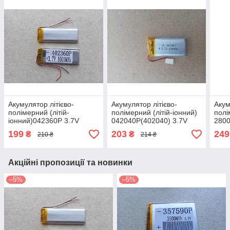
Акумулятор літієво-
Акумулятор літієво-
Акум
полімерний (літій-
полімерний (літій-іонний)
полі
іонний)042360P 3.7V
042040P(402040) 3.7V
280
1000mAh
450mAh
199
203
249
₴
₴
210 ₴
214 ₴
Акційні пропозиції та новинки
–5%
–5%