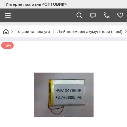
Интернет магазин <ОПТОВИК>
Товари та послуги
Літій-полімерні акумулятори (li-pol)
–5%