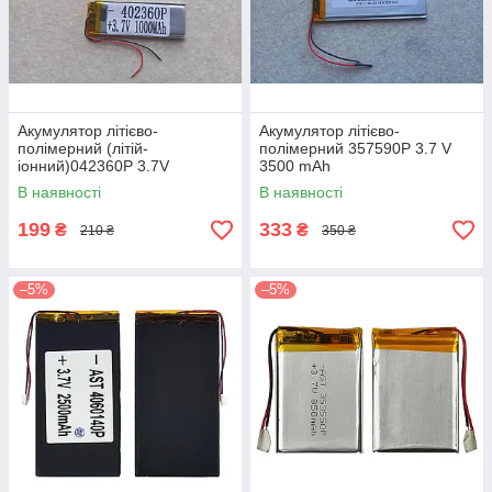
Акумулятор літієво-
Акумулятор літієво-
полімерний (літій-
полімерний 357590P 3.7 V
іонний)042360P 3.7V
3500 mAh
1000mAh
В наявності
В наявності
199
333
₴
₴
210 ₴
350 ₴
–5%
–5%