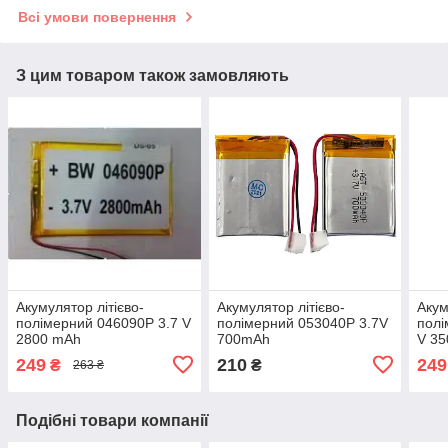
Всі умови повернення
З цим товаром також замовляють
Акумулятор літієво-
Акумулятор літієво-
Акум
полімерний 046090P 3.7 V
полімерний 053040P 3.7V
полі
2800 mAh
700mAh
V 3
249
210
249
₴
₴
263 ₴
Подібні товари компанії