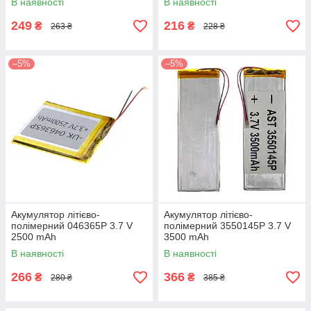
В наявності
В наявності
249
216
₴
₴
263 ₴
228 ₴
–5%
–5%
Акумулятор літієво-
Акумулятор літієво-
полімерний 046365P 3.7 V
полімерний 3550145P 3.7 V
2500 mAh
3500 mAh
В наявності
В наявності
266
366
₴
₴
280 ₴
385 ₴