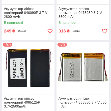
Акумулятор літієво-
Акумулятор літієво-
полімерний 046090P 3.7 V
полімерний 047595P 3.7 V
2800 mAh
3500 mAh
В наявності
В наявності
249
316
₴
₴
263 ₴
333 ₴
–5%
–5%
Акумулятор літієво-
Акумулятор літієво-
полімерний 4065125P
полімерний 353550 3.7 V 850
3.7V2500mAh
mAh