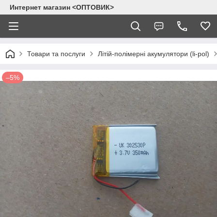
Интернет магазин <ОПТОВИК>
Товари та послуги
Літій-полімерні акумулятори (li-pol)
–5%