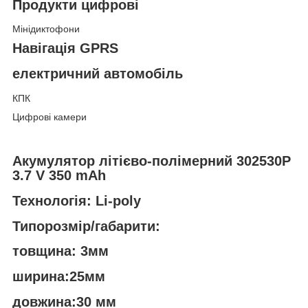
Продукти цифрові
Мінідиктофони
Навігація GPRS
електричний автомобіль
КПК
Цифрові камери
Акумулятор літієво-полімерний 302530P
3.7 V 350 mAh
Технологія: Li-poly
Типорозмір/габарити:
товщина: 3мм
ширина:25мм
довжина:30 мм