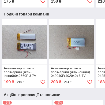
175
158
210
₴
₴
Подібні товари компанії
Акумулятор літієво-
Акумулятор літієво-
Акум
полімерний (літій-
полімерний (літій-іонний)
полі
іонний)042360P 3.7V
042040P(402040) 3.7V
0425
1000mAh
450mAh
350
199
203
183
₴
₴
210 ₴
214 ₴
Акційні пропозиції та новинки
–5%
–5%