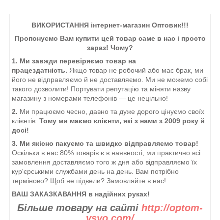
ВИКОРИСТАННЯ інтернет-магазин Оптовик!!!
Пропонуємо Вам купити цей товар саме в нас і просто
зараз! Чому?
1. Ми завжди перевіряємо товар на
працездатність.
Якщо товар не робочий або має брак, ми
його не відправляємо й не доставляємо. Ми не можемо собі
такого дозволити! Портувати репутацію та міняти назву
магазину з номерами телефонів — це нецільно!
2.
Ми працюємо чесно, давно та дуже дорого цінуємо своїх
клієнтів.
Тому ми маємо клієнти, які з нами з 2009 року й
досі!
3. Ми якісно пакуємо та швидко відправляємо товар!
Оскільки в нас 80% товарів є в наявності, ми практично всі
замовлення доставляємо того ж дня або відправляємо їх
кур'єрськими службами день на день. Вам потрібно
терміново? Щоб не підвели? Замовляйте в нас!
ВАШ ЗАКАЗКАВАННЯ в надійних руках!
Більше товару на сайті
http://optom-
vsyo.com/