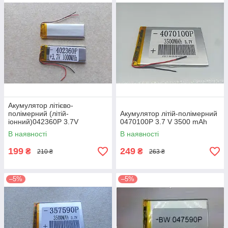
Акумулятор літієво-
полімерний (літій-
Акумулятор літій-полімерний
іонний)042360P 3.7V
0470100P 3.7 V 3500 mAh
1000mAh
В наявності
В наявності
199
249
₴
₴
210 ₴
263 ₴
–5%
–5%