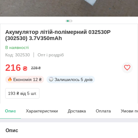
Акумулятор літій-полімерний 032530P
(302530) 3.7V350mAh
В наявності
Код: 302530
Опт і роздріб
216
₴
228 ₴
Економія
12 ₴
Залишилось
5 днів
193 ₴
від 5 шт.
Опис
Характеристики
Доставка
Оплата
Умови п
Опис