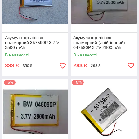
Акумулятор літієво-
Акумулятор літієво-
полімерний 357590P 3.7 V
полімерний (літій-іонний)
3500 mAh
047590P 3.7V 2800mAh
В наявності
В наявності
333
283
₴
₴
350 ₴
298 ₴
–5%
–5%