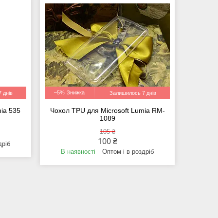
–5%
 днів
Залишилось 7 днів
mia 535
Чохол TPU для Microsoft Lumia RM-
1089
105 ₴
100 ₴
дріб
В наявності
Оптом і в роздріб