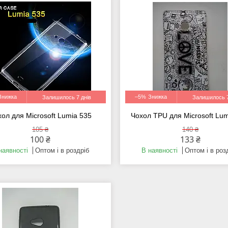
–5%
Залишилось 7 днів
Залишилось 7
ол для Microsoft Lumia 535
Чохол TPU для Microsoft Lu
105 ₴
140 ₴
100 ₴
133 ₴
наявності
Оптом і в роздріб
В наявності
Оптом і в роз