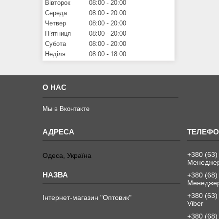
Вівторок
08:00
20:00
Середа
08:00
20:00
Четвер
08:00
20:00
Пʼятниця
08:00
20:00
Субота
08:00
20:00
Неділя
08:00
18:00
О НАС
Мы в Вконтакте
+380 (63)
Одеса, Україна
Менеджер
+380 (68)
Менеджер
+380 (63)
Інтернет-магазин "Оптовик"
Viber
+380 (68)