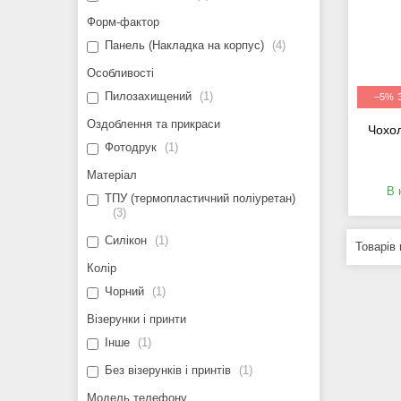
Форм-фактор
Панель (Накладка на корпус)
4
Особливості
Пилозахищений
1
–5%
Оздоблення та прикраси
Чохол
Фотодрук
1
Матеріал
В 
ТПУ (термопластичний поліуретан)
3
Силікон
1
Колір
Чорний
1
Візерунки і принти
Інше
1
Без візерунків і принтів
1
Модель телефону