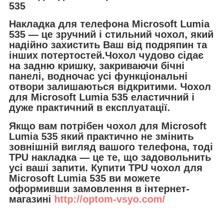
535
Накладка для телефона
Microsoft Lumia
535 — це зручний і стильний чохол, який
надійно захистить Ваш від подряпин та
інших потертостей.Чохол чудово сідає
на задню кришку, закриваючи бічні
панелі, водночас усі функціональні
отвори залишаються відкритими. Чохол
для Microsoft Lumia 535 еластичний і
дуже практичний в експлуатації.
Якщо вам потрібен чохол для Microsoft
Lumia 535 який практично не змінить
зовнішній вигляд вашого телефона, тоді
TPU накладка — це те, що задовольнить
усі ваші запити. Купити TPU чохол для
Microsoft Lumia 535 ви можете
оформивши замовлення в інтернет-
магазині
http://optom-vsyo.com/