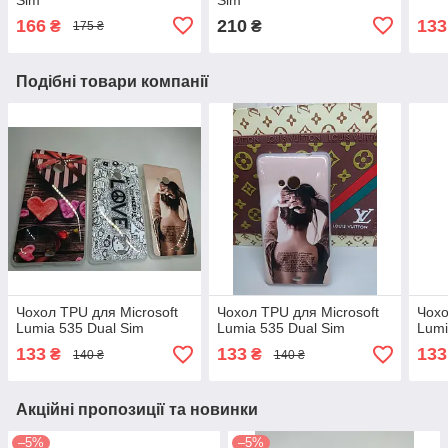
166
210
133
₴
₴
175 ₴
Подібні товари компанії
Чохол TPU для Microsoft
Чохол TPU для Microsoft
Чохо
Lumia 535 Dual Sim
Lumia 535 Dual Sim
Lumi
133
133
133
₴
₴
140 ₴
140 ₴
Акційні пропозиції та новинки
–5%
–5%