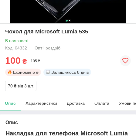
Чохол для Microsoft Lumia 535
В наявності
Код: 04332
Опт і роздріб
100
₴
105 ₴
Економія
5 ₴
Залишилось
8 днів
70 ₴
від 3 шт.
Опис
Характеристики
Доставка
Оплата
Умови п
Опис
Накладка для телефона Microsoft Lumia