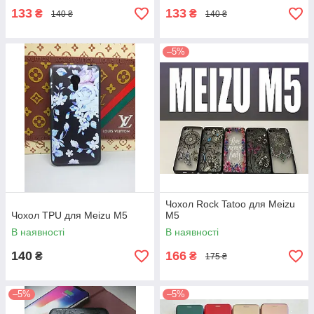
133
133
₴
₴
140 ₴
140 ₴
–5%
Чохол Rock Tatoo для Meizu
Чохол TPU для Meizu M5
M5
В наявності
В наявності
140
166
₴
₴
175 ₴
–5%
–5%