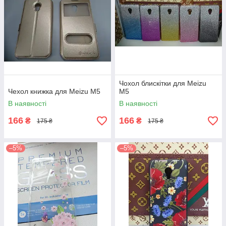
Чохол блискітки для Meizu
Чехол книжка для Meizu M5
M5
В наявності
В наявності
166
166
₴
₴
175 ₴
175 ₴
–5%
–5%