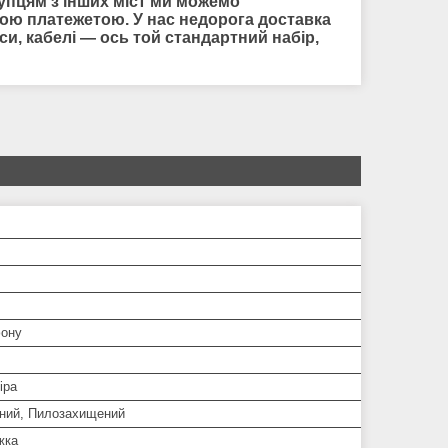
упцям з інших міст ми можемо
ною платежетою. У нас недорога доставка
уси, кабелі — ось той стандартний набір,
ону
іра
ний, Пилозахищений
жка