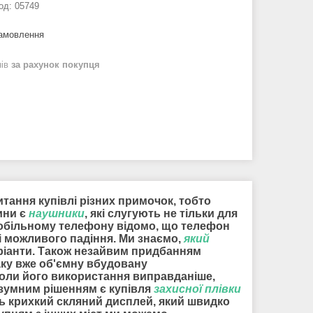
од:
05749
замовлення
нів
за рахунок покупця
итання купівлі різних примочок, тобто
ини є
наушники
, які слугують не тільки для
 мобільному телефону відомо, що телефон
і можливого падіння. Ми знаємо,
який
аріанти. Також незайвим придбанням
аку вже об'ємну вбудовану
коли його використання виправданіше,
розумним рішенням є купівля
захисної плівки
ить крихкий скляний дисплей, який швидко