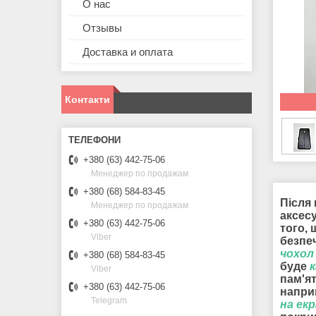
О нас
Отзывы
Доставка и оплата
Контакти
+380 (63) 442-75-06
Менеджер по продажам
+380 (68) 584-83-45
Після 
Менеджер по продажам
аксес
+380 (63) 442-75-06
того,
Viber
безпе
чохол 
+380 (68) 584-83-45
буде
к
Viber
пам'я
+380 (63) 442-75-06
наприк
Telegram
на ек