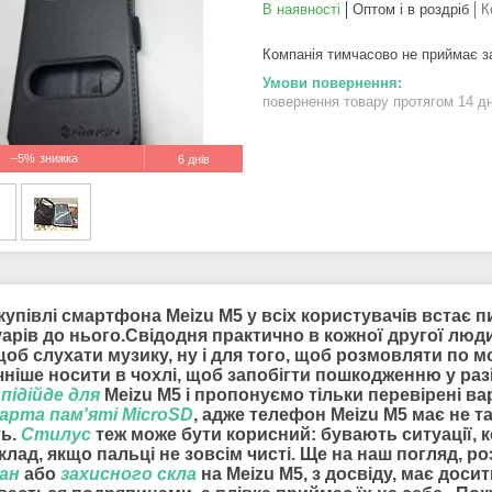
В наявності
Оптом і в роздріб
К
Компанія тимчасово не приймає 
повернення товару протягом 14 д
–5%
6 днів
купівлі смартфона Meizu M5 у всіх користувачів встає п
уарів до нього.Свідодня практично в кожної другої люд
 щоб слухати музику, ну і для того, щоб розмовляти по
чніше носити в чохлі, щоб запобігти пошкодженню у раз
підійде для
Meizu M5 і пропонуємо тільки перевірені в
арта пам'яті MicroSD
, адже телефон Meizu M5 має не т
ть.
Стилус
теж може бути корисний: бувають ситуації, 
лад, якщо пальці не зовсім чисті. Ще на наш погляд, 
ран
або
захисного скла
на Meizu M5, з досвіду, має дос