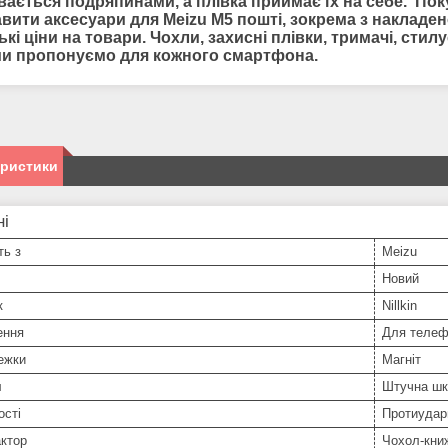
вається подряпинами, а плівка приймає їх на себе. Пок
авити
аксесуари для
Meizu M5 пошті, зокрема з накладе
ькі ціни на товари. Чохли, захисні плівки, тримачі, стил
ми пропонуємо для кожного смартфона.
еристики
ні
ть з
Meizu
Новий
к
Nillkin
ення
Для телеф
ежки
Магніт
л
Штучна шк
ості
Протиудар
ктор
Чохол-кни