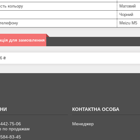
сть кольору
Матовий
Чорний
телефону
Meizu M5
ція для замовлення
6 ₴
 442-75-06
Менеджер
 по продажам
 584-83-45