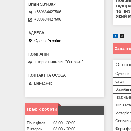
покри
відпр
та низ
+380634427506
який 
+380634427506
Одеса, Україна
Характ
Інтернет-магазин "Оптовик"
Основ
Сумісніс
Стан
Менеджер
Виробни
Признач
Тип заст
Графік роботи
Матеріа
Особлив
Понеділок
08:00
20:00
Форм-фа
Вівторок
08:00
20:00