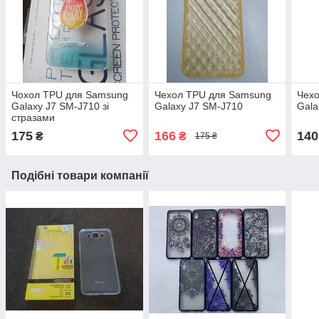
Чохол TPU для Samsung
Чехол TPU для Samsung
Чех
Galaxy J7 SM-J710 зі
Galaxy J7 SM-J710
Gala
стразами
175
166
140
₴
₴
175 ₴
Подібні товари компанії