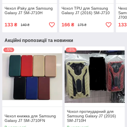
Чехол iPaky для Samsung
Чохол TPU для Samsung
Чехо
Galaxy J7 SM-J710H
Galaxy J7 (2016) SM-J710
Sams
J70
133
166
133
₴
₴
140 ₴
175 ₴
Акційні пропозиції та новинки
–5%
–5%
Чохол протиударний для
Чехол книжка для Samsung
Samsung Galaxy J7 (2016)
Galaxy J7 SM-J710FN
SM-J710H