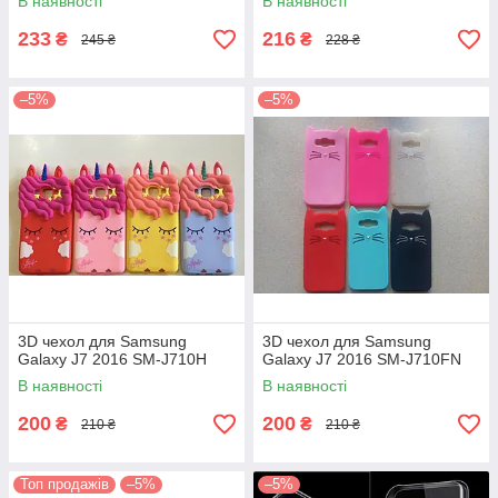
В наявності
В наявності
233
216
₴
₴
245 ₴
228 ₴
–5%
–5%
3D чехол для Samsung
3D чехол для Samsung
Galaxy J7 2016 SM-J710H
Galaxy J7 2016 SM-J710FN
В наявності
В наявності
200
200
₴
₴
210 ₴
210 ₴
Топ продажів
–5%
–5%