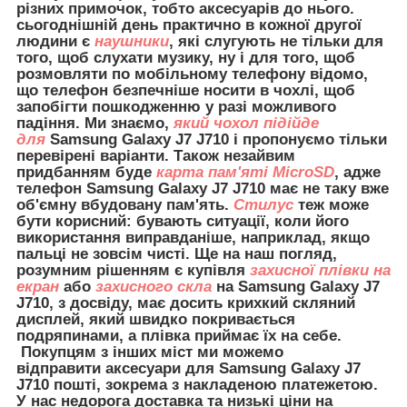
різних примочок, тобто аксесуарів до нього.
сьогоднішній день практично в кожної другої
людини є
наушники
, які слугують не тільки для
того, щоб слухати музику, ну і для того, щоб
розмовляти по мобільному телефону відомо,
що телефон безпечніше носити в чохлі, щоб
запобігти пошкодженню у разі можливого
падіння. Ми знаємо,
який чохол підійде
для
Samsung Galaxy J7 J710 і пропонуємо тільки
перевірені варіанти. Також незайвим
придбанням буде
карта пам'яті MicroSD
, адже
телефон Samsung Galaxy J7 J710 має не таку вже
об'ємну вбудовану пам'ять.
Стилус
теж може
бути корисний: бувають ситуації, коли його
використання виправданіше, наприклад, якщо
пальці не зовсім чисті. Ще на наш погляд,
розумним рішенням є купівля
захисної плівки на
екран
або
захисного скла
на Samsung Galaxy J7
J710, з досвіду, має досить крихкий скляний
дисплей, який швидко покривається
подряпинами, а плівка приймає їх на себе.
Покупцям з інших міст ми можемо
відправити
аксесуари для
Samsung Galaxy J7
J710 пошті, зокрема з накладеною платежетою.
У нас недорога доставка та низькі ціни на