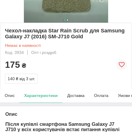
Чехол-накладка Star Rain Scrub для Samsung
Galaxy J7 (2016) SM-J710 Gold
Немає в наявності
Код: 3934
Опт і роздріб
175
₴
140 ₴
від 3 шт.
Опис
Характеристики
Доставка
Оплата
Умови 
Опис
Після купівлі смартфона Samsung Galaxy J7
J710 у всіх користувачів встає питання купівлі