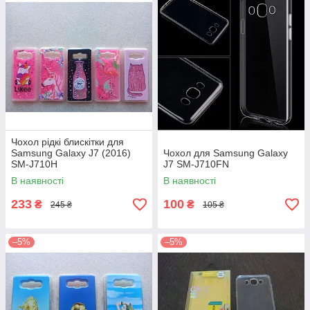
Чохол рідкі блискітки для
Samsung Galaxy J7 (2016)
Чохол для Samsung Galaxy
SM-J710H
J7 SM-J710FN
В наявності
В наявності
233
100
₴
₴
245 ₴
105 ₴
–5%
–5%