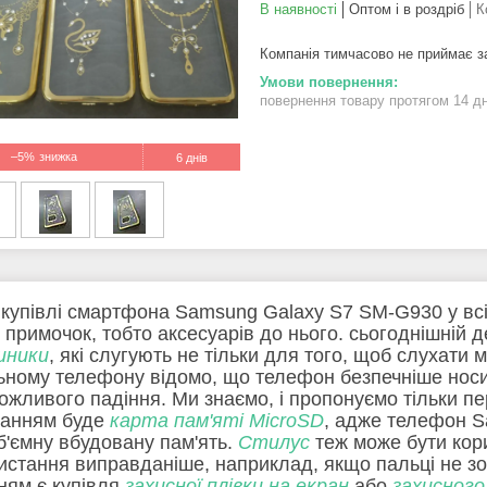
В наявності
Оптом і в роздріб
К
Компанія тимчасово не приймає 
повернення товару протягом 14 д
–5%
6 днів
 купівлі смартфона Samsung Galaxy S7 SM-G930 у всіх
х примочок, тобто аксесуарів до нього. сьогоднішній 
шники
, які слугують не тільки для того, щоб слухати 
ьному телефону відомо, що телефон безпечніше носи
можливого падіння. Ми знаємо, і пропонуємо тільки пе
анням буде
карта пам'яті MicroSD
, адже телефон S
б'ємну вбудовану пам'ять.
Стилус
теж може бути кори
истання виправданіше, наприклад, якщо пальці не зо
ням є купівля
захисної плівки на екран
або
захисного