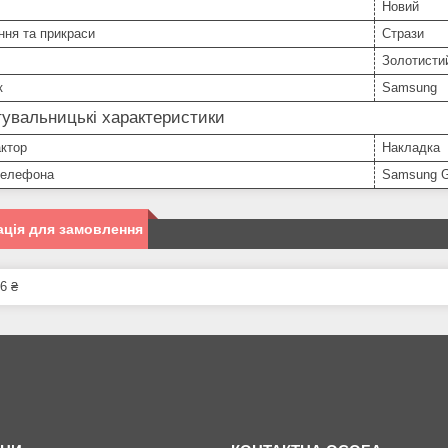
Новий
ння та прикраси
Стрази
Золотисти
к
Samsung
увальницькі характеристики
ктор
Накладка
телефона
Samsung G
ція для замовлення
6 ₴