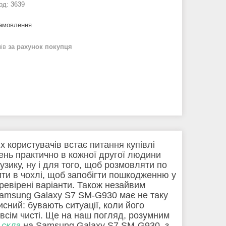
од:
3639
замовлення
нів
за рахунок покупця
 користувачів встає питання купівлі
день практично в кожної другої людини
музику, ну і для того, щоб розмовляти по
ти в чохлі, щоб запобігти пошкодженню у
ревірені варіанти. Також незайвим
amsung Galaxy S7 SM-G930 має не таку
сний: бувають ситуації, коли його
всім чисті. Ще на наш погляд, розумним
 скла
на Samsung Galaxy S7 SM-G930, з