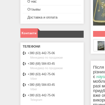
О нас
Отзывы
Доставка и оплата
Контакти
+380 (63) 442-75-06
Менеджер по продажам
+380 (68) 584-83-45
Після
Менеджер по продажам
різни
+380 (63) 442-75-06
є
нау
Viber
мобіл
+380 (68) 584-83-45
разі 
Viber
придб
вже о
+380 (63) 442-75-06
викор
Telegram
рішен