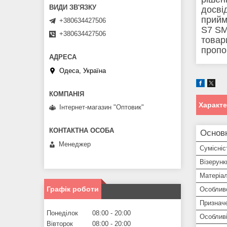
досві
прийм
+380634427506
S7 SM
+380634427506
товар
пропо
Одеса, Україна
Характ
Інтернет-магазин "Оптовик"
Основ
Менеджер
Сумісніс
Візерунк
Матеріа
Графік роботи
Особлив
Признач
Понеділок
08:00
20:00
Особливі
Вівторок
08:00
20:00