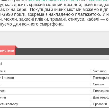
ду, має досить крихкий скляний дисплей, який швидк
ає їх на себе. Покупцям з інших міст ми можемо від
-G930 пошті, зокрема з накладеною платежетою. У на
и. Чохли, захисні плівки, тримачі, стилуси, кабелі — 
нуємо для кожного смартфона.
еристики
ні
ть з
Samsung
и і принти
Геометричн
л
Силікон
ості
Пилозахищ
ення
Для телеф
сть кольору
Прозорий