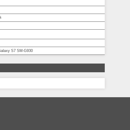
й
alaxy S7 SM-G930