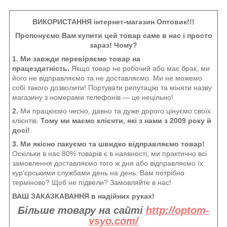
ВИКОРИСТАННЯ інтернет-магазин Оптовик!!!
Пропонуємо Вам купити цей товар саме в нас і просто
зараз! Чому?
1. Ми завжди перевіряємо товар на
працездатність.
Якщо товар не робочий або має брак, ми
його не відправляємо та не доставляємо. Ми не можемо
собі такого дозволити! Портувати репутацію та міняти назву
магазину з номерами телефонів — це нецільно!
2.
Ми працюємо чесно, давно та дуже дорого цінуємо своїх
клієнтів.
Тому ми маємо клієнти, які з нами з 2009 року й
досі!
3. Ми якісно пакуємо та швидко відправляємо товар!
Оскільки в нас 80% товарів є в наявності, ми практично всі
замовлення доставляємо того ж дня або відправляємо їх
кур'єрськими службами день на день. Вам потрібно
терміново? Щоб не підвели? Замовляйте в нас!
ВАШ ЗАКАЗКАВАННЯ в надійних руках!
Більше товару на сайті
http://optom-
vsyo.com/