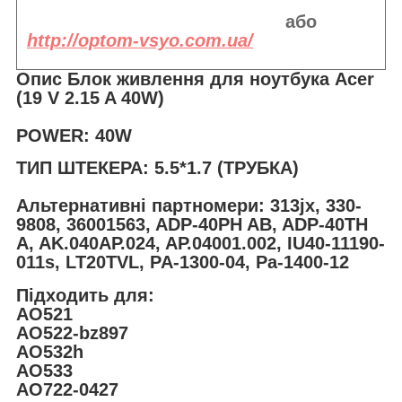
або
http://optom-vsyo.com.ua/
Опис Блок живлення для ноутбука Acer
(19 V 2.15 A 40W)
POWER: 40W
ТИП ШТЕКЕРА: 5.5*1.7 (ТРУБКА)
Альтернативні партномери: 313jx, 330-
9808, 36001563, ADP-40PH AB, ADP-40TH
A, AK.040AP.024, AP.04001.002, IU40-11190-
011s, LT20TVL, PA-1300-04, Pa-1400-12
Підходить для:
AO521
AO522-bz897
AO532h
AO533
AO722-0427