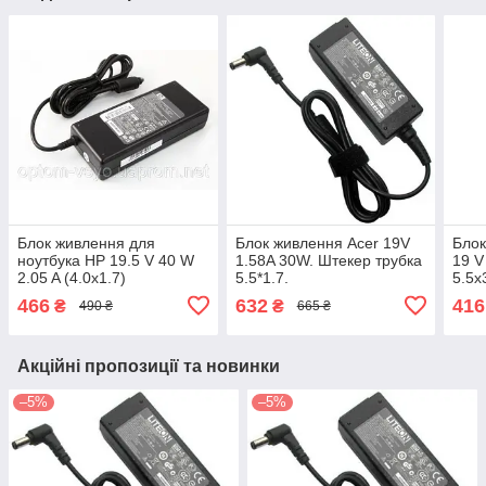
Блок живлення для
Блок живлення Acer 19V
Бло
ноутбука HP 19.5 V 40 W
1.58A 30W. Штекер трубка
19 V
2.05 A (4.0x1.7)
5.5*1.7.
5.5х
466
632
416
₴
₴
490 ₴
665 ₴
Акційні пропозиції та новинки
–5%
–5%