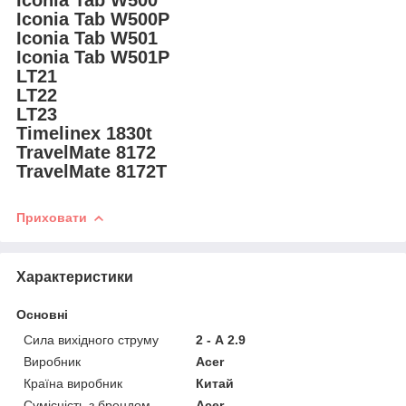
Iconia Tab W500
Iconia Tab W500P
Iconia Tab W501
Iconia Tab W501P
LT21
LT22
LT23
Timelinex 1830t
TravelMate 8172
TravelMate 8172T
Приховати
Характеристики
Основні
Сила вихідного струму
2 - А 2.9
Виробник
Acer
Країна виробник
Китай
Сумісність з брендом
Acer