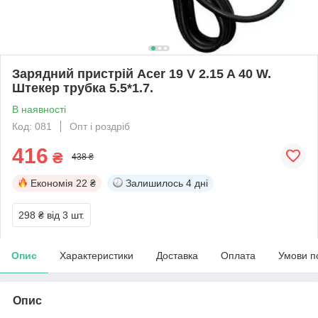
Зарядний пристрій Acer 19 V 2.15 A 40 W.
Штекер трубка 5.5*1.7.
В наявності
Код: 081
Опт і роздріб
416
₴
438 ₴
Економія
22 ₴
Залишилось
4 дні
298 ₴
від 3 шт.
Опис
Характеристики
Доставка
Оплата
Умови п
Опис