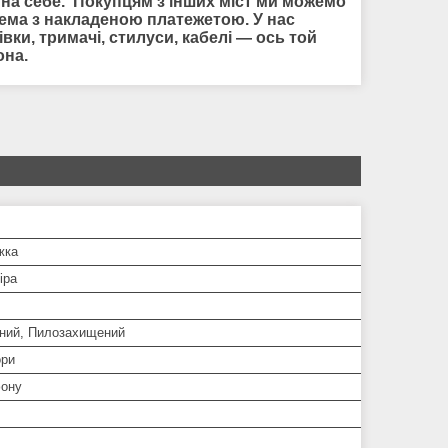
 на себе. Покупцям з інших міст ми можемо
крема з накладеною платежетою. У нас
івки, тримачі, стилуси, кабелі — ось той
она.
жка
іра
ний, Пилозахищений
ори
ону