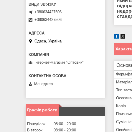
який 
відпр
недоро
+380634427506
станд
+380634427506
Одеса, Україна
Характ
Інтернет-магазин "Оптовик"
Основ
Форм-фа
Матеріа
Менеджер
Тип заст
Особлив
Колір
Графік роботи
Признач
Сумісніс
Понеділок
08:00
20:00
Особливі
Вівторок
08:00
20:00