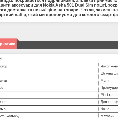
швидко покривається подряпинами, а плівка приймає їх
авити
аксесуари для
Nokia Asha 501 Dual Sim пошті, зо
га доставка та низькі ціни на товари. Чохли, захисні пл
артний набір, який ми пропонуємо для кожного смартф
еристики
ні
ктор
Чохол-кни
л
Штучна шк
ежки
Магніт
ості
Протиудар
Різні коль
ення
Для телеф
ть з
Nokia
сть кольору
Матовий