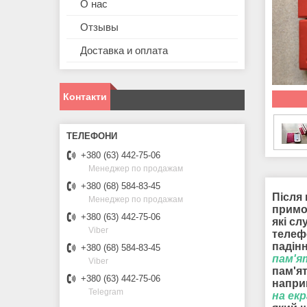
О нас
Отзывы
Доставка и оплата
Контакти
+380 (63) 442-75-06
Менеджер по продажам
+380 (68) 584-83-45
Після 
Менеджер по продажам
примоч
+380 (63) 442-75-06
які сл
Viber
телеф
падін
+380 (68) 584-83-45
пам'я
Viber
пам'я
+380 (63) 442-75-06
наприк
Telegram
на ек