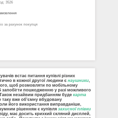
од:
3526
замовлення
нів
за рахунок покупця
увачів встає питання купівлі різних
ктично в кожної другої людини є
наушники
,
я того, щоб розмовляти по мобільному
б запобігти пошкодженню у разі можливого
и. Також незайвим придбанням буде
карта
не таку вже об'ємну вбудовану
коли його використання виправданіше,
розумним рішенням є купівля
захисної плівки
свіду, має досить крихкий скляний дисплей,