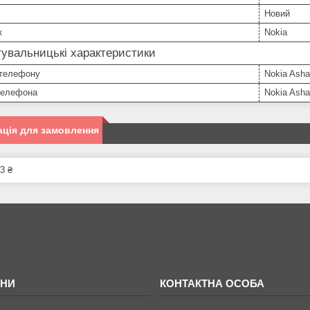
Новий
к
Nokia
увальницькі характеристики
телефону
Nokia Asha
телефона
Nokia Asha
ція для замовлення
3 ₴