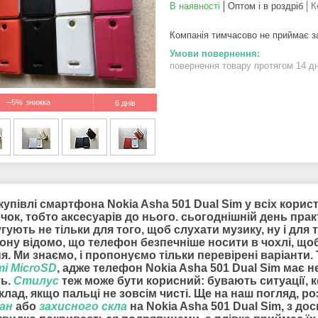
В наявності
Оптом і в роздріб
К
Компанія тимчасово не приймає 
повернення товару протягом 14 д
–5%
6 днів
купівлі смартфона Nokia Asha 501 Dual Sim у всіх корист
ок, тобто аксесуарів до нього. сьогоднішній день пра
угують не тільки для того, щоб слухати музику, ну і дл
ону відомо, що телефон безпечніше носити в чохлі, що
ня. Ми знаємо, і пропонуємо тільки перевірені варіант
ті MicroSD
, адже телефон Nokia Asha 501 Dual Sim має 
ть.
Стилус
теж може бути корисний: бувають ситуації, 
лад, якщо пальці не зовсім чисті. Ще на наш погляд, 
ран
або
захисного скла
на Nokia Asha 501 Dual Sim, з до