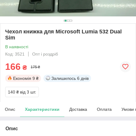
Чехол книжка для Microsoft Lumia 532 Dual
Sim
В наявності
Код: 3521
Опт і роздріб
166
₴
175 ₴
Економія
9 ₴
Залишилось
6 днів
140 ₴
від 3 шт.
Опис
Характеристики
Доставка
Оплата
Умови 
Опис