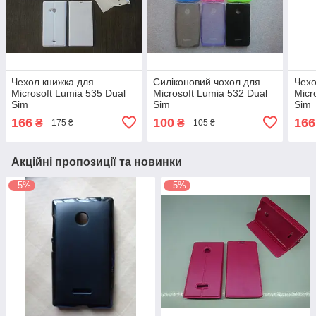
Чехол книжка для
Силіконовий чохол для
Чехо
Microsoft Lumia 535 Dual
Microsoft Lumia 532 Dual
Micr
Sim
Sim
Sim
166
100
166
₴
₴
175 ₴
105 ₴
Акційні пропозиції та новинки
–5%
–5%