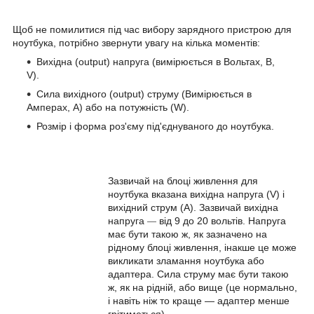
Щоб не помилитися під час вибору зарядного пристрою для
ноутбука, потрібно звернути увагу на кілька моментів:
Вихідна (output) напруга (вимірюється в Вольтах, В,
V).
Сила вихідного (output) струму (Вимірюється в
Амперах, А) або на потужність (W).
Розмір і форма роз'єму під'єднуваного до ноутбука.
Зазвичай на блоці живлення для
ноутбука вказана вихідна напруга (V) і
вихідний струм (A). Зазвичай вихідна
напруга
від 9 до 20 вольтів. Напруга
—
має бути такою ж, як зазначено на
рідному блоці живлення, інакше це може
викликати зламання ноутбука або
адаптера. Сила струму має бути такою
ж, як на рідній, або вище (це нормально,
і навіть ніж то краще — адаптер менше
грітиметься).