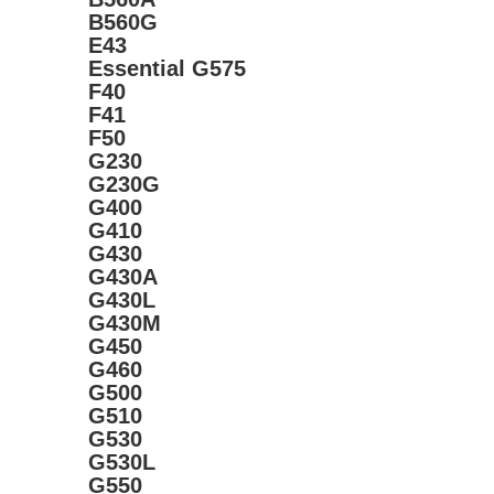
B560G
E43
Essential G575
F40
F41
F50
G230
G230G
G400
G410
G430
G430A
G430L
G430M
G450
G460
G500
G510
G530
G530L
G550