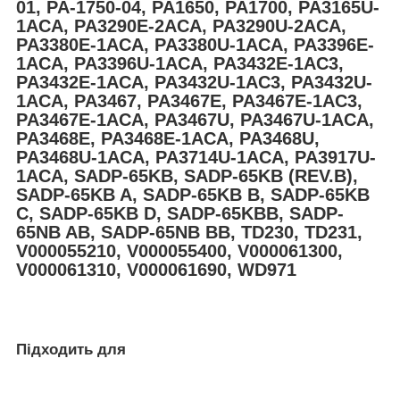
01, PA-1750-04, PA1650, PA1700, PA3165U-
1ACA, PA3290E-2ACA, PA3290U-2ACA,
PA3380E-1ACA, PA3380U-1ACA, PA3396E-
1ACA, PA3396U-1ACA, PA3432E-1AC3,
PA3432E-1ACA, PA3432U-1AC3, PA3432U-
1ACA, PA3467, PA3467E, PA3467E-1AC3,
PA3467E-1ACA, PA3467U, PA3467U-1ACA,
PA3468E, PA3468E-1ACA, PA3468U,
PA3468U-1ACA, PA3714U-1ACA, PA3917U-
1ACA, SADP-65KB, SADP-65KB (REV.B),
SADP-65KB A, SADP-65KB B, SADP-65KB
C, SADP-65KB D, SADP-65KBB, SADP-
65NB AB, SADP-65NB BB, TD230, TD231,
V000055210, V000055400, V000061300,
V000061310, V000061690, WD971
Підходить для