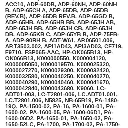
ACC10, ADP-60DB, ADP-60NH, ADP-60NH
B, ADP-65CH A, ADP-65DB, ADP-65DB
(REV.B), ADP-65DB REV.B, ADP-65GD B,
ADP-65HB, ADP-65HB BB, ADP-65JH AB,
ADP-65JH BB, ADP-65JH CB, ADP-65JH
DB, ADP-65KB C, ADP-65YB B, ADP-75FB-
A, ADP-90RH B, ADT-W61, AP.06501.006,
AP.T3503.002, API1AD43, API3AD03, CF719,
F9710, FSP065-AAC, HP-OK065B13, HP-
OK066B13, K000000550, K000004120,
K000005050, K000019570, K000025320,
K000027270, K000029300, K000032420,
K000032580, K000040250, K000040270,
K000040290, K000040460, K000041670,
K000042840, K000043680, K9060, LC-
ADT01-003, LC-T2801-006, LC.ADT01.001,
LC.T2801.006, N5825, NB-65B19, PA-1480-
19Q, PA-1500-02, PA-16, PA-1600-01, PA-
1600-02, PA-1600-05, PA-1600-06D1, PA-
1600-06D2, PA-1650-01, PA-1650-02, PA-
1650-52LC, PA-1700, PA-1700-02, PA-1750-