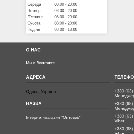
Середа
08:00
20:00
Четвер
08:00
20:00
Пʼятниця
08:00
20:00
Субота
08:00
20:00
Неділя
08:00
18:00
О НАС
Мы в Вконтакте
+380 (63)
Одеса, Україна
Менеджер
+380 (68)
Менеджер
+380 (63)
Інтернет-магазин "Оптовик"
Viber
+380 (68)
Viber