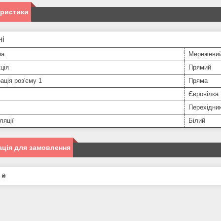
еристики
ні
ра
Мережеви
ція
Прямий
ація роз'єму 1
Пряма
Євровілка
Перехідни
ляції
Білий
ція для замовлення
 ₴