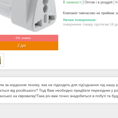
В наявності
Оптом і в роздріб
К
Компанія тимчасово не приймає 
повернення товару протягом 14 д
–5%
2 дні
и за кордоном техніку, яка не підходить для під'єднання під нашу ро
яється від російського? Тоді Вам необхідно придбати перехідник у р
нської на євровилку!Така річ вам точно знадобиться в побуті та бу