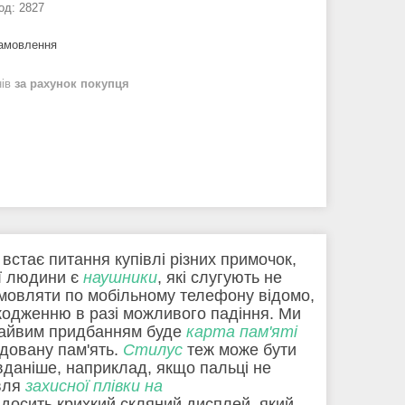
од:
2827
замовлення
нів
за рахунок покупця
 встає питання купівлі різних примочок,
ої людини є
наушники
, які слугують не
озмовляти по мобільному телефону відомо,
кодженню в разі можливого падіння. Ми
незайвим придбанням буде
карта пам'яті
удовану пам'ять.
Стилус
теж може бути
вданіше, наприклад, якщо пальці не
івля
захисної плівки на
 досить крихкий скляний дисплей, який