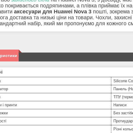
о покривається подряпинами, а плівка приймає їх на
авити
аксесуари для Huawei Nova 3
пошті, зокрема 
га доставка та низькі ціни на товари. Чохли, захисні 
тандартний набір, який ми пропонуємо для кожного 
еристики
ні
к
Silicone Co
ктор
Панель (На
л
ТПУ (терм
и і принти
Написи
ежки
Без застіб
ості
Протиудар
Різні коль