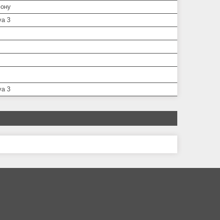
ону
va 3
va 3