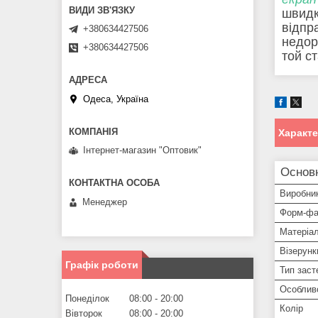
швидк
відпр
+380634427506
недоро
+380634427506
той с
Одеса, Україна
Характ
Інтернет-магазин "Оптовик"
Основ
Виробни
Менеджер
Форм-фа
Матеріа
Візерунк
Графік роботи
Тип заст
Особлив
Понеділок
08:00
20:00
Колір
Вівторок
08:00
20:00