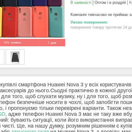
В наявності
Оптом і в роздріб
К
Компанія тимчасово не приймає 
повернення товару протягом 14 д
–5%
7 днів
 купівлі смартфона Huawei Nova 3 у всіх користувачів
 аксесуарів до нього.Сьодні практично в кожної друг
и для того, щоб слухати музику, ну і для того, щоб р
лефон безпечніше носити в чохлі, щоб запобігти пош
о, і пропонуємо тільки перевірені варіанти. Також 
SD
, адже телефон Huawei Nova 3 має не таку вже вб
ний: бувають ситуації, коли його використання випра
м чисті. Ще, на нашу думку, розумним рішенням є куп
або
захисного скла
на Huawei Nova 3, з досвіду, має