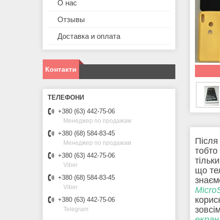
О нас
Отзывы
Доставка и оплата
Контакти
+380 (63) 442-75-06
Менеджер по продажам
+380 (68) 584-83-45
Після
Менеджер по продажам
тобто
+380 (63) 442-75-06
тільк
Viber
що те
+380 (68) 584-83-45
знаєм
Viber
Micro
корис
+380 (63) 442-75-06
зовсі
Telegram
екран