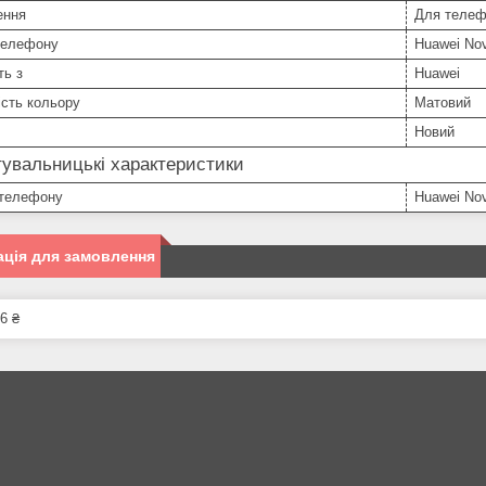
ення
Для телеф
телефону
Huawei No
ть з
Huawei
сть кольору
Матовий
Новий
увальницькі характеристики
телефону
Huawei No
ція для замовлення
6 ₴