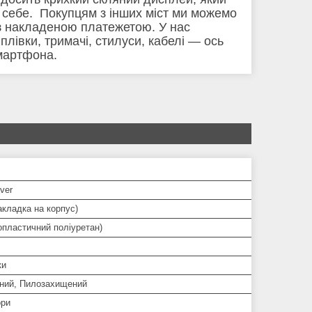
 себе. Покупцям з інших міст ми можемо
з накладеною платежетою. У нас
плівки, тримачі, стилуси, кабелі — ось
смартфона.
ver
кладка на корпус)
опластичний поліуретан)
ки
ний, Пилозахищений
ори