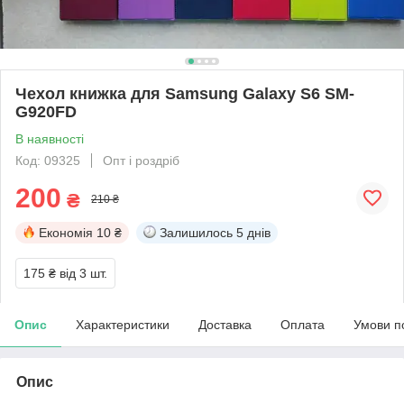
Чехол книжка для Samsung Galaxy S6 SM-
G920FD
В наявності
Код: 09325
Опт і роздріб
200
₴
210 ₴
Економія
10 ₴
Залишилось
5 днів
175 ₴
від 3 шт.
Опис
Характеристики
Доставка
Оплата
Умови п
Опис