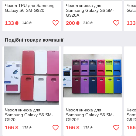
Чохол TPU для Samsung
Чехол книжка для
Чох
Galaxy S6 SM-G920
Samsung Galaxy S6 SM-
Gala
G920A
133
200
133
₴
₴
140 ₴
210 ₴
Подібні товари компанії
Чехол книжка для
Чехол книжка для
Чехо
Samsung Galaxy S6 SM-
Samsung Galaxy S6 SM-
Sams
G920
G920F
G92
166
166
166
₴
₴
175 ₴
175 ₴