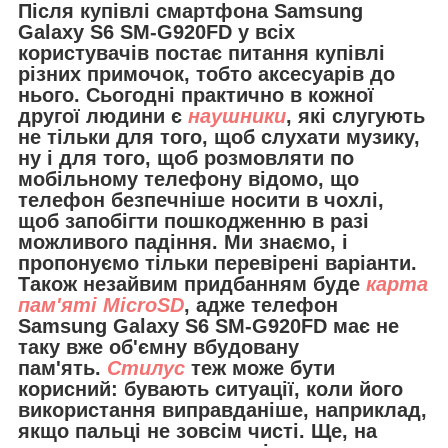
Після купівлі смартфона Samsung
Galaxy S6 SM-G920FD у всіх
користувачів постає питання купівлі
різних примочок, тобто аксесуарів до
нього. Сьогодні практично в кожної
другої людини є
наушники
, які слугують
не тільки для того, щоб слухати музику,
ну і для того, щоб розмовляти по
мобільному телефону відомо, що
телефон безпечніше носити в чохлі,
щоб запобігти пошкодженню в разі
можливого падіння. Ми знаємо, і
пропонуємо тільки перевірені варіанти.
Також незайвим придбанням буде
карта
пам'яті MicroSD
, адже телефон
Samsung Galaxy S6 SM-G920FD має не
таку вже об'ємну вбудовану
пам'ять.
Стилус
теж може бути
корисний: бувають ситуації, коли його
використання виправданіше, наприклад,
якщо пальці не зовсім чисті. Ще, на