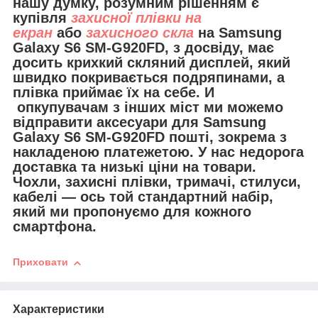
нашу думку, розумним рішенням є
купівля
захисної плівки на
екран
або
захисного скла
на Samsung
Galaxy S6 SM-G920FD, з досвіду, має
досить крихкий скляний дисплей, який
швидко покривається подряпинами, а
плівка приймає їх на себе. И
опкупувачам з інших міст ми можемо
відправити
аксесуари для
Samsung
Galaxy S6 SM-G920FD пошті, зокрема з
накладеною платежетою. У нас недорога
доставка та низькі ціни на товари.
Чохли, захисні плівки, тримачі, стилуси,
кабелі — ось той стандартний набір,
який ми пропонуємо для кожного
смартфона.
Приховати
Характеристики