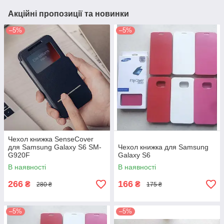
Акційні пропозиції та новинки
–5%
–5%
Чехол книжка SenseCover
для Samsung Galaxy S6 SM-
Чехол книжка для Samsung
G920F
Galaxy S6
В наявності
В наявності
266
166
₴
₴
280 ₴
175 ₴
–5%
–5%