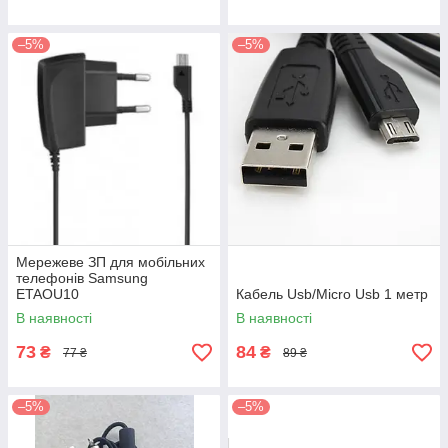
–5%
–5%
Мережеве ЗП для мобільних
телефонів Samsung
ETAOU10
Кабель Usb/Micro Usb 1 метр
В наявності
В наявності
73
84
₴
₴
77 ₴
89 ₴
–5%
–5%