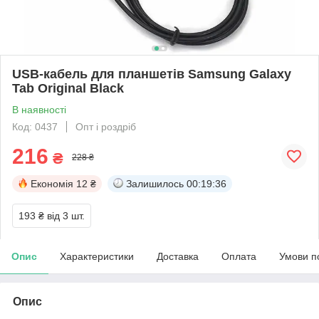
USB-кабель для планшетів Samsung Galaxy
Tab Original Black
В наявності
Код: 0437
Опт і роздріб
216
₴
228 ₴
Економія
12 ₴
Залишилось
00:19:35
193 ₴
від 3 шт.
Опис
Характеристики
Доставка
Оплата
Умови п
Опис