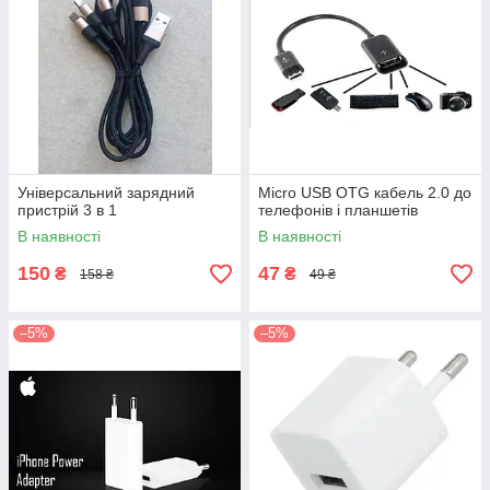
Універсальний зарядний
Micro USB OTG кабель 2.0 до
пристрій 3 в 1
телефонів і планшетів
В наявності
В наявності
150
47
₴
₴
158 ₴
49 ₴
–5%
–5%