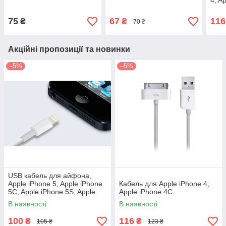
4, A
75
67
116
₴
₴
70 ₴
Акційні пропозиції та новинки
–5%
–5%
USB кабель для айфона,
Apple iPhone 5, Apple iPhone
Кабель для Apple iPhone 4,
5C, Apple iPhone 5S, Apple
Apple iPhоne 4C
iPad 4, Apple iPad mini
В наявності
В наявності
100
116
₴
₴
105 ₴
123 ₴