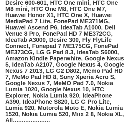
Desire 600-601, HTC One mini, HTC One
М8 mini, HTC One М8, HTC One М7,
Huawei Honor X1, HTC One X, Huawei
MediaPad 7 Lite, FonePad ME371MG,
Huawei Ascend P6, IdeaTab A1000, Dell
Venue 8 Pro, FonePad HD 7 ME372CG,
IdeaTab A3000, Desire 300, Fly FlyLife
Connect, Fonepad 7 ME175CG, FonePad
ME373CG, LG G Pad 8.3, IdeaTab S6000,
Amazon Kindle Paperwhite, Google Nexus
5, IdeaTab A2107, Google Nexus 4, Google
Nexus 7 2013, LG G2 D802, Memo Pad HD
7, MeMo Pad HD 8, Sony Xperia Acro S,
Google Nexus 7, MeMO Pad 7.0, Nokia
Lumia 1020, Google Nexus 10, HTC
Explorer, Nokia Lumia 920, IdeaPhone
A390, IdeaPhone S820, LG G Pro Lite,
Lumia 920, Motorola Moto E, Nokia Lumia
1520, Nokia Lumia 520, Miix 2 8, Nokia XL,
All.....................