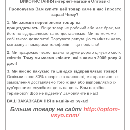
ВИКОРИСТАННЯ інтернет-магазин Оптовик!
Пропонуємо Вам купити цей товар саме в нас і просто
зараз! Чому?
1. Ми завжди перевіряємо товар на
працездатність.
Якщо товар не робочий або має брак, ми
його не відправляємо та не доставляємо. Ми не можемо
собі такого дозволити! Портувати репутацію та міняти назву
магазину з номерами телефонів — це нецільно!
2.
Ми працюємо чесно, давно та дуже дорого цінуємо своїх
клієнтів.
Тому ми маємо клієнти, які з нами з 2009 року й
досі!
3. Ми якісно пакуємо та швидко відправляємо товар!
Оскільки в нас 80% товарів є в наявності, ми практично всі
замовлення доставляємо того ж дня або відправляємо їх
кур'єрськими службами день на день. Вам потрібно
терміново? Щоб не підвели? Замовляйте в нас!
ВАШ ЗАКАЗКАВАННЯ в надійних руках!
Більше товару на сайті
http://optom-
vsyo.com/