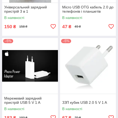
Універсальний зарядний
Micro USB OTG кабель 2.0 до
пристрій 3 в 1
телефонів і планшетів
В наявності
В наявності
150
47
₴
₴
158 ₴
49 ₴
–5%
–5%
Мережевий зарядний
пристрій USB 5 V 1 A
ЗЗП кубик USB 2.0 5 V 1 A
В наявності
В наявності
183
67
₴
₴
193 ₴
70 ₴