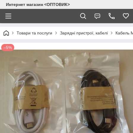
Интернет магазин <ОПТОВИК>
Товари та послуги
Зарядні пристрої, кабелі
Кабель M
–5%