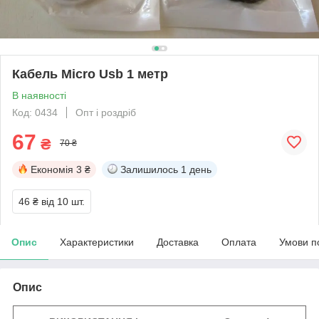
Кабель Micro Usb 1 метр
В наявності
Код: 0434
Опт і роздріб
67
₴
70 ₴
Економія
3 ₴
Залишилось
1 день
46 ₴
від 10 шт.
Опис
Характеристики
Доставка
Оплата
Умови п
Опис