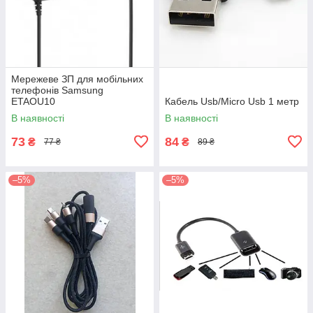
Мережеве ЗП для мобільних
телефонів Samsung
ETAOU10
Кабель Usb/Micro Usb 1 метр
В наявності
В наявності
73
84
₴
₴
77 ₴
89 ₴
–5%
–5%