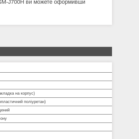
7 SM-J700H ви можете оформивши
кладка на корпус)
опластичний поліуретан)
щений
ону