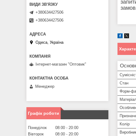
запит
замов
+380634427506
+380634427506
Одеса, Україна
Характ
Інтернет-магазин "Оптовик"
Основ
Сумісніс
Стан
Менеджер
Форм-фа
Матеріа
Особлив
Графік роботи
Признач
Колір
Понеділок
08:00
20:00
Виробни
Вівторок
08:00
20:00