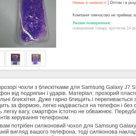
Немає в наявності
Оптом і в роз
Компанія тимчасово не приймає 
повернення товару протягом 14 д
 прозорі чохли з блискітками для Samsung Galaxy J7
фон від подряпин і ударів. Матеріал: прозорий пласт
льні блискітки. Дуже гарно блищить і переливається 
дить за формою, легко надівається на телефон і без 
ь легку вагу, смартфон істотно не обважнює. Передба
нтів керування телефоном.
вам потрібен силіконовий чохол для Samsung Galaxy 
шній вигляд вашого телефона, тоді силіконова наклад