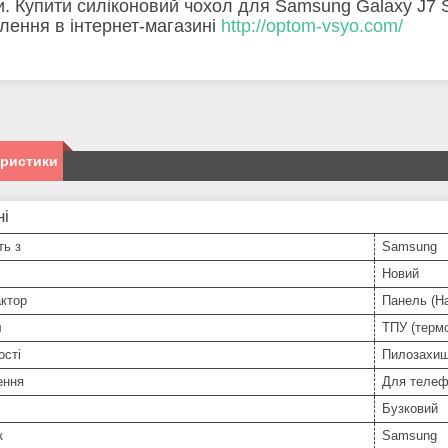
и. Купити силіконовий чохол для Samsung Galaxy J
лення в інтернет-магазині
http://optom-vsyo.com/
еристики
ні
ть з
Samsung
Новий
ктор
Панель (На
л
ТПУ (терм
ості
Пилозахи
ення
Для телеф
Бузковий
к
Samsung