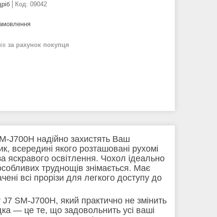
дріб
Код:
09042
замовлення
нів
за рахунок покупця
 SM-J700H надійно захистять Ваш
ик, всередині якого розташовані рухомі
за яскравого освітлення. Чохол ідеально
особливих труднощів знімається. Має
чені всі прорізи для легкого доступу до
J7 SM-J700H, який практично не змінить
ка — це те, що задовольнить усі ваші