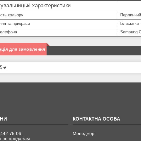
увальницькі характеристики
сть кольору
Перлинний
ння та прикраси
Блискітки
телефона
Samsung G
ція для замовлення
5 ₴
 442-75-06
Менеджер
 по продажам