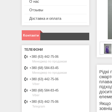
О нас
Отзывы
Доставка и оплата
Контакти
+380 (63) 442-75-06
Менеджер по продажам
+380 (68) 584-83-45
Рідкі
Менеджер по продажам
смарт
+380 (63) 442-75-06
плава
Viber
підхо
+380 (68) 584-83-45
досит
Viber
елеме
+380 (63) 442-75-06
Якщо 
Telegram
зовні