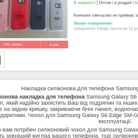
В наявності
Оптом і в роздріб
К
Компанія тимчасово не приймає 
повернення товару протягом 14 д
–5%
6 днів
Накладка силіконова для телефона Samsun
конова накладка для телефона
Samsung Galaxy S6 
л, який надійно захистить Ваш від подряпин та інши
є на задню кришку, закриваючи бічні панелі, водноч
ідкритими. Чохол для Samsung Galaxy S6 Edge SM-G9
експлуатації.
 вам потрібен силіконовий чохол для Samsung Galax
ть зовнішній вигляд вашого телефона, тоді силіконо