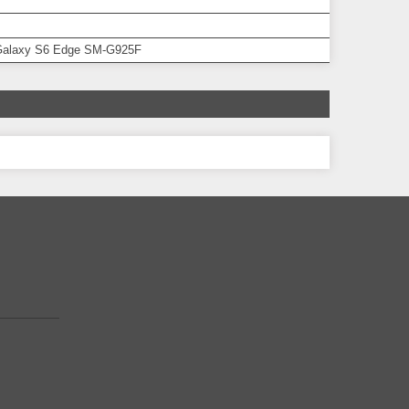
alaxy S6 Edge SM-G925F