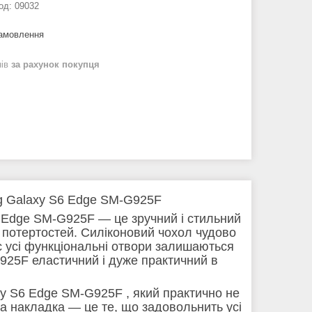
од:
09032
замовлення
нів
за рахунок покупця
g Galaxy S6 Edge SM-G925F
Edge SM-G925F — це зручний і стильний
х потертостей. Силіконовий чохол чудово
ас усі функціональні отвори залишаються
25F еластичний і дуже практичний в
y S6 Edge SM-G925F , який практично не
ва накладка — це те, що задовольнить усі