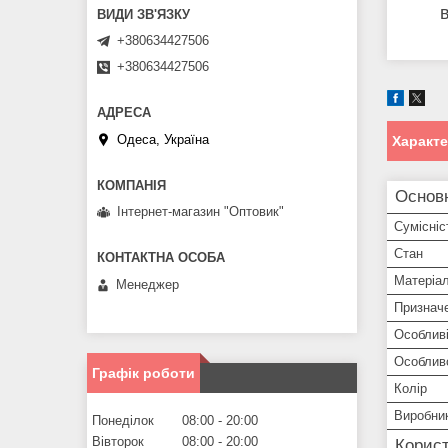
+380634427506
+380634427506
Одеса, Україна
Характ
Основ
Інтернет-магазин "Оптовик"
Сумісніс
Стан
Матеріа
Менеджер
Признач
Особливі
Особлив
Графік роботи
Колір
Виробни
Понеділок
08:00
20:00
Вівторок
08:00
20:00
Корист