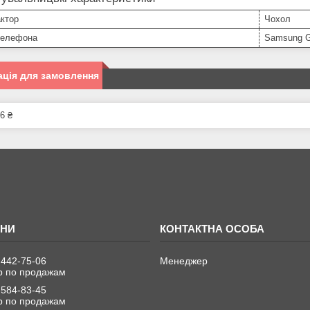
ктор
Чохол
телефона
Samsung G
ція для замовлення
6 ₴
 442-75-06
Менеджер
 по продажам
 584-83-45
 по продажам