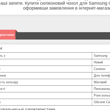
ваші запити. Купити силіконовий чохол для Samsung
оформивши замовлення в інтернет-магаз
еристики
ні
ть з
Samsung
Новий
л
Силікон
ення
Для телеф
сть кольору
Матовий
ості
Пилозахи
Різні коль
к
Silicone C
увальницькі характеристики