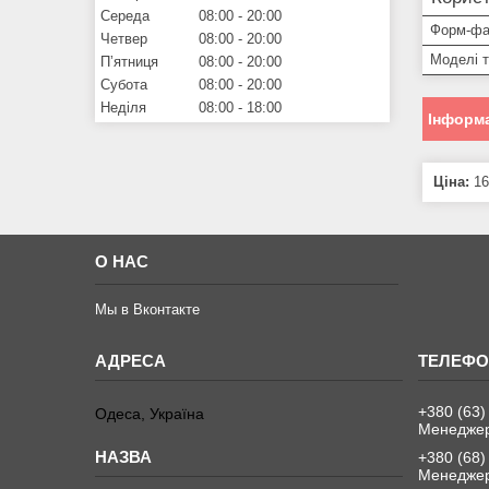
Середа
08:00
20:00
Форм-фа
Четвер
08:00
20:00
Моделі 
Пʼятниця
08:00
20:00
Субота
08:00
20:00
Неділя
08:00
18:00
Інформа
Ціна:
16
О НАС
Мы в Вконтакте
+380 (63)
Одеса, Україна
Менеджер
+380 (68)
Менеджер