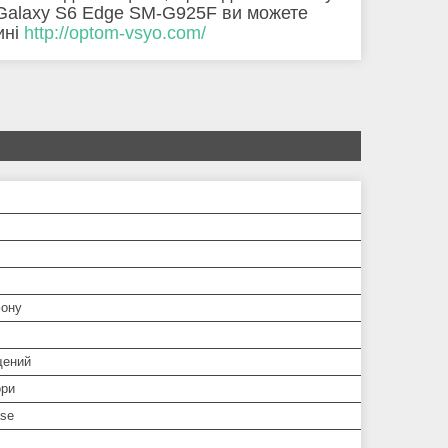
 Galaxy S6 Edge SM-G925F ви можете
ині
http://optom-vsyo.com/
ону
щений
ори
ase