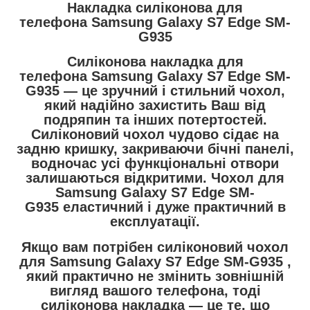
Накладка силіконова для
телефона Samsung Galaxy S7 Edge SM-
G935
Силіконова накладка для
телефона
Samsung Galaxy S7 Edge SM-
G935 — це зручний і стильний чохол,
який надійно захистить Ваш від
подряпин та інших потертостей.
Силіконовий чохол чудово сідає на
задню кришку, закриваючи бічні панелі,
водночас усі функціональні отвори
залишаються відкритими. Чохол для
Samsung Galaxy S7 Edge SM-
G935 еластичний і дуже практичний в
експлуатації.
Якщо вам потрібен силіконовий чохол
для Samsung Galaxy S7 Edge SM-G935 ,
який практично не змінить зовнішній
вигляд вашого телефона, тоді
силіконова накладка — це те, що