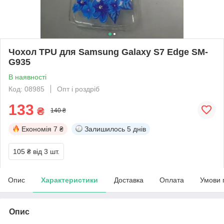
Чохол TPU для Samsung Galaxy S7 Edge SM-
G935
В наявності
Код: 08985
Опт і роздріб
133
₴
140 ₴
Економія
7 ₴
Залишилось
5 днів
105 ₴
від 3 шт.
Опис
Характеристики
Доставка
Оплата
Умови 
Опис