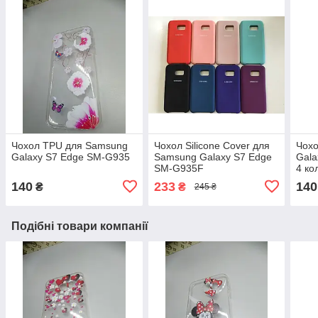
Чохол TPU для Samsung
Чохол Silicone Cover для
Чох
Galaxy S7 Edge SM-G935
Samsung Galaxy S7 Edge
Gala
SM-G935F
4 ко
140
233
140
₴
₴
245 ₴
Подібні товари компанії