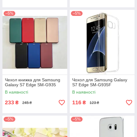
–5%
–5%
Чехол книжка для Samsung
Чохол для Samsung Galaxy
Galaxy S7 Edge SM-G935
S7 Edge SM-G935F
В наявності
В наявності
233
116
₴
₴
245 ₴
123 ₴
–5%
–5%