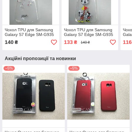
Чохол TPU для Samsung
Чохол TPU для Samsung
Чох
Galaxy S7 Edge SM-G935
Galaxy S7 Edge SM-G935
Gala
140
133
116
₴
₴
140 ₴
Акційні пропозиції та новинки
–5%
–5%