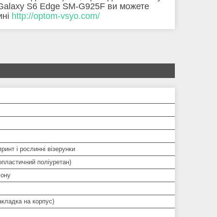
 Galaxy S6 Edge SM-G925F ви можете
ині
http://optom-vsyo.com/
принт і рослинні візерунки
опластичний поліуретан)
ону
кладка на корпус)