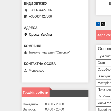
+380634427506
+380634427506
Одеса, Україна
Характ
Основ
Інтернет-магазин "Оптовик"
Сумісніс
Стан
Оздобле
Менеджер
Візерунк
Матеріа
Признач
Графік роботи
Особливі
Форм-фа
Понеділок
08:00
20:00
Вівторок
08:00
20:00
Виробни