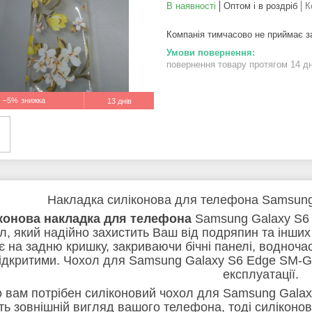
В наявності
Оптом і в роздріб
К
Компанія тимчасово не приймає 
повернення товару протягом 14 д
–5%
13 днів
Накладка силіконова для телефона Samsun
конова накладка для телефона
Samsung Galaxy S6 
л, який надійно захистить Ваш від подряпин та інши
є на задню кришку, закриваючи бічні панелі, водноч
ідкритими. Чохол для Samsung Galaxy S6 Edge SM-G9
експлуатації.
 вам потрібен силіконовий чохол для Samsung Galax
ть зовнішній вигляд вашого телефона, тоді силіконо