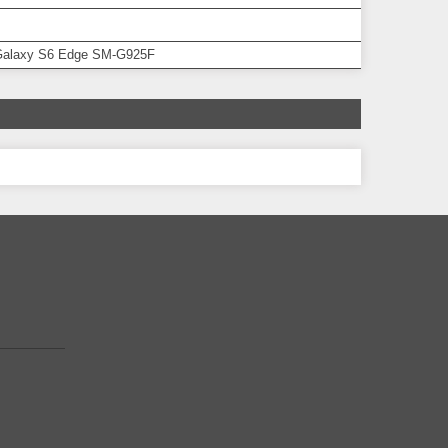
alaxy S6 Edge SM-G925F