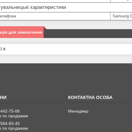
увальницькі характеристики
телефона
Samsung G
ція для замовлення
3 ₴
 442-75-06
Менеджер
 по продажам
 584-83-45
 по продажам