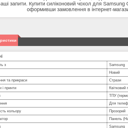
ваші запити. Купити силіконовий чохол для Samsung
оформивши замовлення в інтернет-магаз
еристики
ні
ть з
Samsung
Новий
ння та прикраси
Стрази
и і принти
Квітковий 
л
ТПУ (терм
ення
Для телеф
сть кольору
Прозорий
ктор
Панель (На
к
Samsung