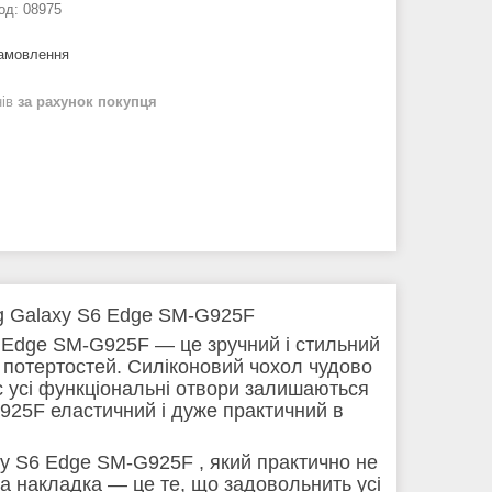
од:
08975
замовлення
нів
за рахунок покупця
g Galaxy S6 Edge SM-G925F
Edge SM-G925F — це зручний і стильний
х потертостей. Силіконовий чохол чудово
ас усі функціональні отвори залишаються
25F еластичний і дуже практичний в
y S6 Edge SM-G925F , який практично не
ва накладка — це те, що задовольнить усі