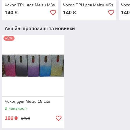
Чохол TPU для Meizu M3s
Чохол TPU для Meizu M5s
Чохо
140
140
140
₴
₴
Акційні пропозиції та новинки
–5%
Чохол для Meizu 15 Lite
В наявності
166
₴
175 ₴