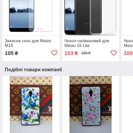
Захисне скло для Meizu
Чохол силіконовий для
Чохо
M15
Meizu 15 Lite
Mei
105
103
100
₴
₴
109 ₴
Подібні товари компанії