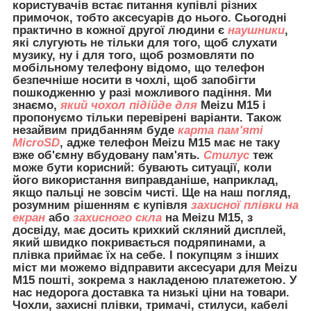
користувачів встає питання купівлі різних
примочок, тобто аксесуарів до нього. Сьогодні
практично в кожної другої людини є
наушники
,
які слугують не тільки для того, щоб слухати
музику, ну і для того, щоб розмовляти по
мобільному телефону відомо, що телефон
безпечніше носити в чохлі, щоб запобігти
пошкодженню у разі можливого падіння. Ми
знаємо,
який чохол підійде для
Meizu M15 і
пропонуємо тільки перевірені варіанти. Також
незайвим придбанням буде
карта пам'яті
MicroSD
, адже телефон Meizu M15 має не таку
вже об'ємну вбудовану пам'ять.
Стилус
теж
може бути корисний: бувають ситуації, коли
його використання виправданіше, наприклад,
якщо пальці не зовсім чисті. Ще на наш погляд,
розумним рішенням є купівля
захисної плівки на
екран
або
захисного скла
на Meizu M15, з
досвіду, має досить крихкий скляний дисплей,
який швидко покривається подряпинами, а
плівка приймає їх на себе. І покупцям з інших
міст ми можемо відправити
аксесуари для
Meizu
M15 пошті, зокрема з накладеною платежетою. У
нас недорога доставка та низькі ціни на товари.
Чохли, захисні плівки, тримачі, стилуси, кабелі