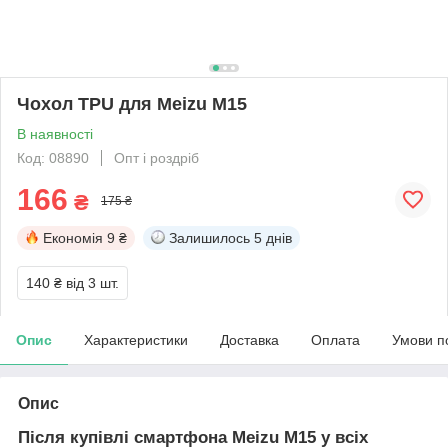
Чохол TPU для Meizu M15
В наявності
Код: 08890
Опт і роздріб
166
₴
175 ₴
Економія
9 ₴
Залишилось
5 днів
140 ₴
від 3 шт.
Опис
Характеристики
Доставка
Оплата
Умови п
Опис
Після купівлі смартфона Meizu M15 у всіх