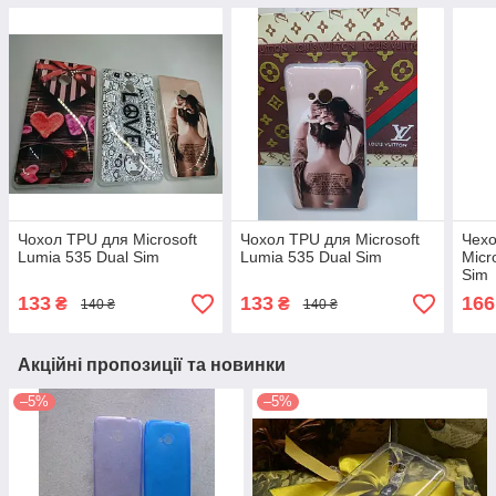
Чохол TPU для Microsoft
Чохол TPU для Microsoft
Чехо
Lumia 535 Dual Sim
Lumia 535 Dual Sim
Micr
Sim
133
133
166
₴
₴
140 ₴
140 ₴
Акційні пропозиції та новинки
–5%
–5%