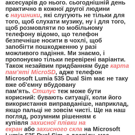
аксесуарів до нього. сьогоднішній день
практично в кожної другої людини
є
наушники
, які слугують не тільки для
того, щоб слухати музику, ну і для того,
щоб розмовляти по мобільному
телефону відомо, що телефон
безпечніше носити в чохлі, щоб
запобігти пошкодженню у разі
можливого падіння. Ми знаємо, і
пропонуємо тільки перевірені варіанти.
Також незайвим придбанням буде
карта
пам'яті MicroSD
, адже телефон
Microsoft Lumia 535 Dual Sim має не таку
вже об'ємну вбудовану
пам'ять.
Стилус
теж може бути
корисний: бувають ситуації, коли його
використання виправданіше, наприклад,
якщо пальці не зовсім чисті. Ще на наш
погляд, розумним рішенням є
купівля
захисної плівки на
екран
або
захисного скла
на Microsoft