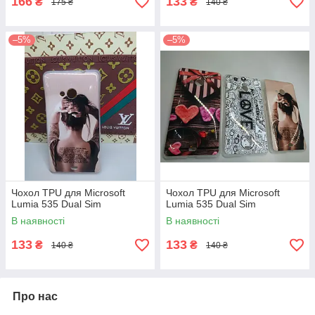
166
133
₴
₴
175 ₴
140 ₴
–5%
–5%
Чохол TPU для Microsoft
Чохол TPU для Microsoft
Lumia 535 Dual Sim
Lumia 535 Dual Sim
В наявності
В наявності
133
133
₴
₴
140 ₴
140 ₴
Про нас