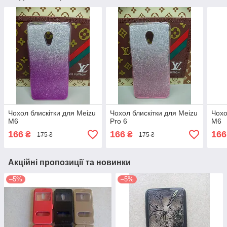
Чохол блискітки для Meizu
Чохол блискітки для Meizu
Чохо
M6
Pro 6
M6
166
166
166
₴
₴
175 ₴
175 ₴
Акційні пропозиції та новинки
–5%
–5%