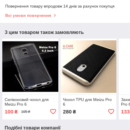
Повернення товару впродовж 14 днів за рахунок покупця
Всі умови повернення
З цим товаром також замовляють
Силіконовий чохол для
Чохол TPU для Meizu Pro
Захи
Meizu Pro 6
6
Pro 
100
280
133
₴
₴
105 ₴
Подібні товари компанії