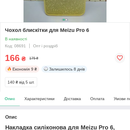
Чохол блискітки для Meizu Pro 6
В наявності
Код: 08691
Опт і роздріб
166
₴
175 ₴
Економія
9 ₴
Залишилось
8 днів
140 ₴
від 5 шт.
Опис
Характеристики
Доставка
Оплата
Умови п
Опис
Накладка силіконова для Meizu Pro 6,