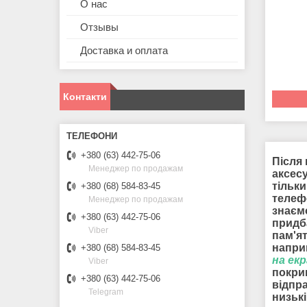
О нас
Отзывы
Доставка и оплата
Контакти
+380 (63) 442-75-06
Після 
Менеджер по продажам
аксесу
тільки
+380 (68) 584-83-45
телеф
Менеджер по продажам
знаєм
+380 (63) 442-75-06
придб
Viber
пам'я
наприк
+380 (68) 584-83-45
на ек
Viber
покри
+380 (63) 442-75-06
відпр
Telegram
низькі