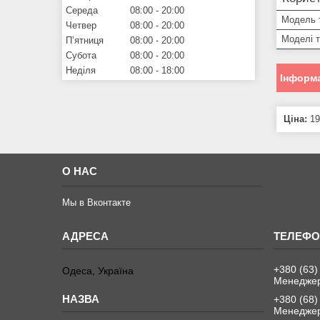
Середа
08:00
20:00
Модель 
Четвер
08:00
20:00
Моделі 
Пʼятниця
08:00
20:00
Субота
08:00
20:00
Неділя
08:00
18:00
Інформа
Ціна:
19
О НАС
Мы в Вконтакте
+380 (63)
Одеса, Україна
Менеджер
+380 (68)
Менеджер