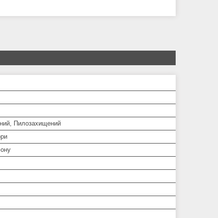
ний, Пилозахищений
ори
ону