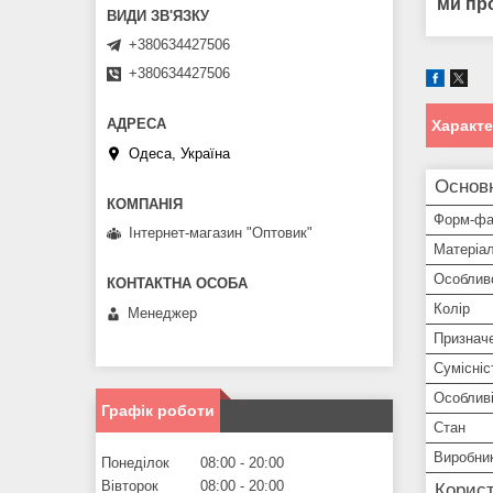
ми пр
+380634427506
+380634427506
Характ
Одеса, Україна
Основ
Форм-фа
Інтернет-магазин "Оптовик"
Матеріа
Особлив
Колір
Менеджер
Признач
Сумісніс
Особливі
Графік роботи
Стан
Виробни
Понеділок
08:00
20:00
Вівторок
08:00
20:00
Корист