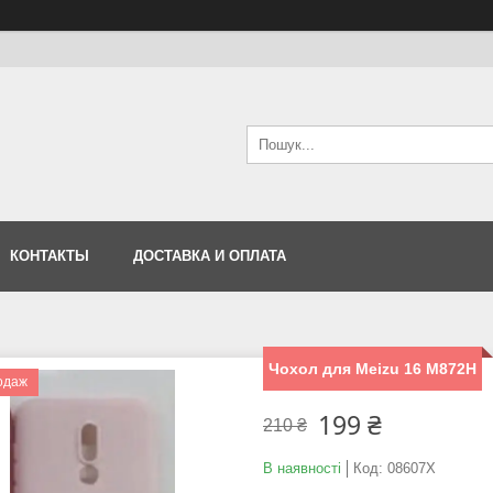
КОНТАКТЫ
ДОСТАВКА И ОПЛАТА
Чохол для Meizu 16 M872H
одаж
199 ₴
210 ₴
В наявності
Код:
08607X