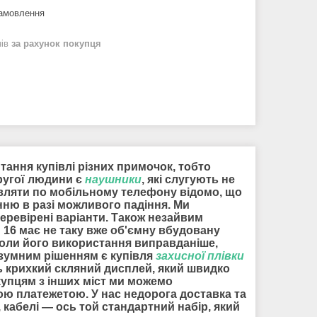
замовлення
нів
за рахунок покупця
итання купівлі різних примочок, тобто
другої людини є
наушники
, які слугують не
мовляти по мобільному телефону відомо, що
нню в разі можливого падіння. Ми
перевірені варіанти. Також незайвим
u 16 має не таку вже об'ємну вбудовану
коли його використання виправданіше,
розумним рішенням є купівля
захисної плівки
ть крихкий скляний дисплей, який швидко
купцям з інших міст ми можемо
ною платежетою. У нас недорога доставка та
и, кабелі — ось той стандартний набір, який