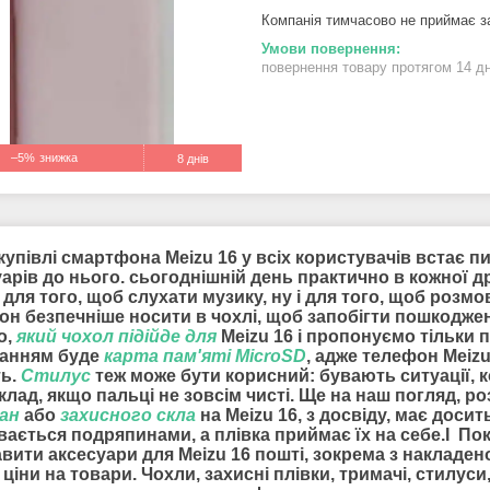
Компанія тимчасово не приймає 
повернення товару протягом 14 д
–5%
8 днів
купівлі смартфона Meizu 16 у всіх користувачів встає п
арів до нього. сьогоднішній день практично в кожної 
 для того, щоб слухати музику, ну і для того, щоб роз
он безпечніше носити в чохлі, щоб запобігти пошкодже
о,
який чохол підійде для
Meizu 16 і пропонуємо тільки 
анням буде
карта пам'яті MicroSD
, адже телефон Meiz
ть.
Стилус
теж може бути корисний: бувають ситуації, 
лад, якщо пальці не зовсім чисті. Ще на наш погляд, 
ран
або
захисного скла
на Meizu 16, з досвіду, має доси
вається подряпинами, а плівка приймає їх на себе.І По
авити
аксесуари для
Meizu 16 пошті, зокрема з накладе
 ціни на товари. Чохли, захисні плівки, тримачі, стилус