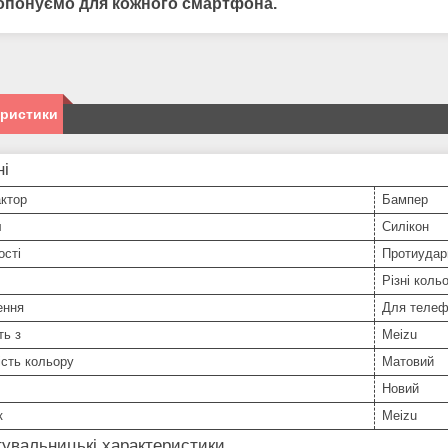
опонуємо для кожного смартфона.
еристики
ні
ктор
Бампер
л
Силікон
ості
Протиудар
Різні коль
ення
Для телеф
ть з
Meizu
сть кольору
Матовий
Новий
к
Meizu
увальницькі характеристики