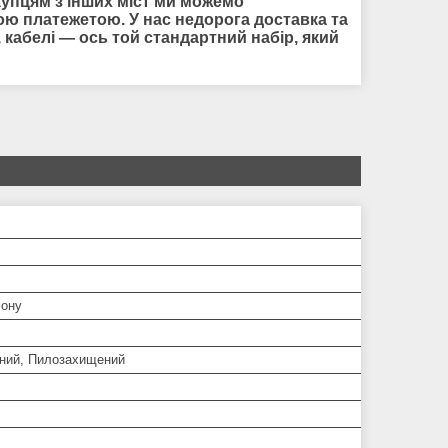
купцям з інших міст ми можемо
ною платежетою. У нас недорога доставка та
и, кабелі — ось той стандартний набір, який
ону
ний, Пилозахищений