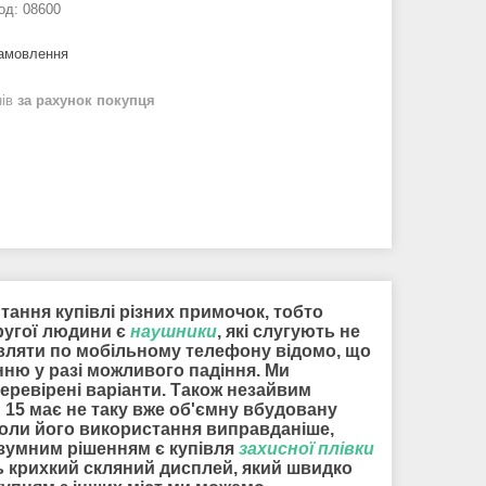
од:
08600
замовлення
нів
за рахунок покупця
итання купівлі різних примочок, тобто
другої людини є
наушники
, які слугують не
мовляти по мобільному телефону відомо, що
нню у разі можливого падіння. Ми
перевірені варіанти. Також незайвим
u 15 має не таку вже об'ємну вбудовану
коли його використання виправданіше,
розумним рішенням є купівля
захисної плівки
ть крихкий скляний дисплей, який швидко