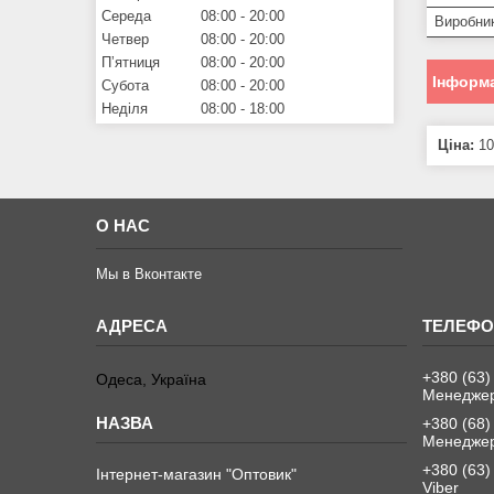
Середа
08:00
20:00
Виробни
Четвер
08:00
20:00
Пʼятниця
08:00
20:00
Інформа
Субота
08:00
20:00
Неділя
08:00
18:00
Ціна:
10
О НАС
Мы в Вконтакте
+380 (63)
Одеса, Україна
Менеджер
+380 (68)
Менеджер
+380 (63)
Інтернет-магазин "Оптовик"
Viber