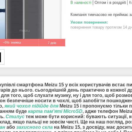
В наявності
Оптом і в роздріб
К
Компанія тимчасово не приймає 
повернення товару протягом 14 д
–5%
7 днів
купівлі смартфона Meizu 15 у всіх користувачів встає п
арів до нього. сьогоднішній день практично в кожної 
 для того, щоб слухати музику, ну і для того, щоб роз
он безпечніше носити в чохлі, щоб запобігти пошкодже
о,
який чохол підійде для
Meizu 15 і пропонуємо тільки 
анням буде
карта пам'яті MicroSD
, адже телефон Meiz
ть.
Стилус
теж може бути корисний: бувають ситуації, 
лад, якщо пальці не зовсім чисті. Ще на наш погляд, 
ран
або
захисного скла
на Meizu 15, з досвіду, має доси