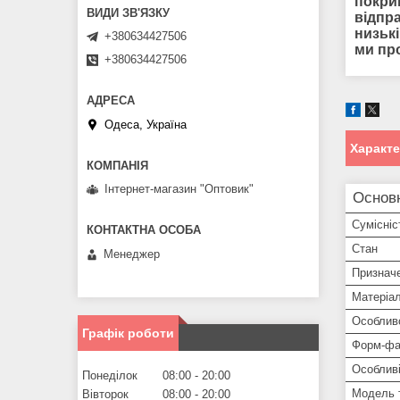
покри
відпр
низькі
+380634427506
ми пр
+380634427506
Одеса, Україна
Характ
Інтернет-магазин "Оптовик"
Основ
Сумісніс
Стан
Менеджер
Признач
Матеріа
Особлив
Графік роботи
Форм-фа
Особливі
Понеділок
08:00
20:00
Модель 
Вівторок
08:00
20:00