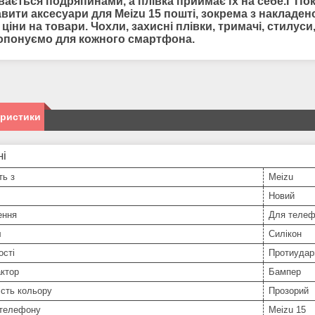
вається подряпинами, а плівка приймає їх на себе.І По
авити
аксесуари для
Meizu 15 пошті, зокрема з накладе
 ціни на товари. Чохли, захисні плівки, тримачі, стилус
опонуємо для кожного смартфона.
еристики
ні
ть з
Meizu
Новий
ення
Для телеф
л
Силікон
ості
Протиудар
ктор
Бампер
сть кольору
Прозорий
телефону
Meizu 15