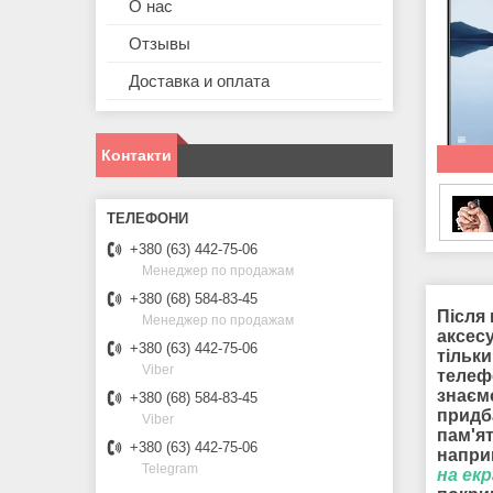
О нас
Отзывы
Доставка и оплата
Контакти
+380 (63) 442-75-06
Менеджер по продажам
+380 (68) 584-83-45
Після 
Менеджер по продажам
аксесу
+380 (63) 442-75-06
тільки
Viber
телеф
знаєм
+380 (68) 584-83-45
придб
Viber
пам'я
+380 (63) 442-75-06
наприк
Telegram
на ек