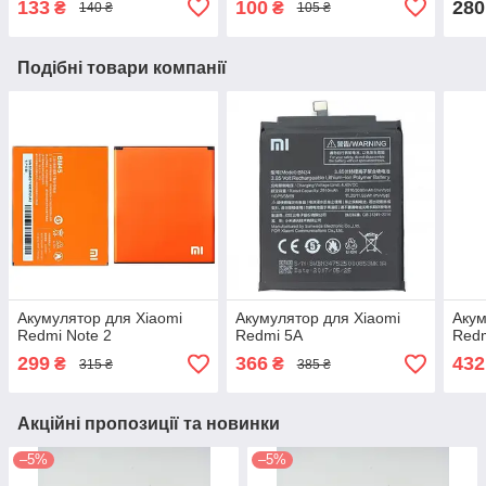
133
100
280
₴
₴
140 ₴
105 ₴
Подібні товари компанії
Акумулятор для Xiaomi
Акумулятор для Xiaomi
Акум
Redmi Note 2
Redmi 5A
Redm
299
366
432
₴
₴
315 ₴
385 ₴
Акційні пропозиції та новинки
–5%
–5%