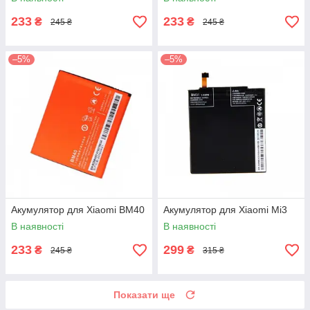
233
233
₴
₴
245 ₴
245 ₴
–5%
–5%
Акумулятор для Xiaomi BM40
Акумулятор для Xiaomi Mi3
В наявності
В наявності
233
299
₴
₴
245 ₴
315 ₴
Показати ще