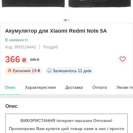
Акумулятор для Xiaomi Redmi Note 5A
В наявності
Код: BN31(AAA)
Роздріб
366
₴
385 ₴
Економія
19 ₴
Залишилось
11 днів
Опис
Характеристики
Доставка
Оплата
Умови п
Опис
ВИКОРИСТАННЯ інтернет-магазин Оптовик!
Пропонуємо Вам купити цей товар саме в нас і просто