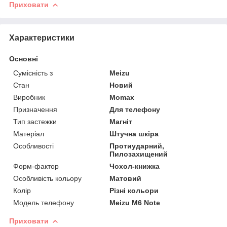
Приховати
Характеристики
Основні
Сумісність з
Meizu
Стан
Новий
Виробник
Momax
Призначення
Для телефону
Тип застежки
Магніт
Матеріал
Штучна шкіра
Особливості
Протиударний,
Пилозахищений
Форм-фактор
Чохол-книжка
Особливість кольору
Матовий
Колір
Різні кольори
Модель телефону
Meizu M6 Note
Приховати