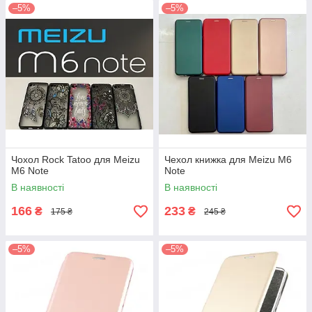
–5%
–5%
Чохол Rock Tatoo для Meizu
Чехол книжка для Meizu M6
M6 Note
Note
В наявності
В наявності
166
233
₴
₴
175 ₴
245 ₴
–5%
–5%