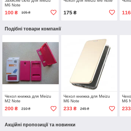
Захисне скло для Meizu
Чохол для Meizu M6 Note
Чохо
M6 Note
100
175
116
₴
₴
105 ₴
Подібні товари компанії
Чехол книжка для Meizu
Чехол книжка для Meizu
Чехо
M2 Note
M6 Note
M6 
200
233
233
₴
₴
210 ₴
245 ₴
Акційні пропозиції та новинки