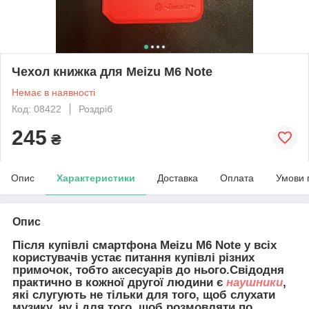
Чехол книжка для Meizu M6 Note
Немає в наявності
Код: 08422
Роздріб
245
₴
Опис
Характеристики
Доставка
Оплата
Умови 
Опис
Після купівлі смартфона Meizu M6 Note у всіх
користувачів устає питання купівлі різних
примочок, тобто аксесуарів до нього.Свідодня
практично в кожної другої людини є
наушники
,
які слугують не тільки для того, щоб слухати
музику, ну і для того, щоб розмовляти по