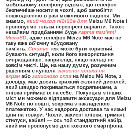
мобільному телефону відомо, що телефон
безпечніше носити в чохлі, щоб запобігти
пошкодженню в разі можливого падіння. Ми
знаємо,
який чохол підійде для
Meizu M6 Note і
пропонуємо тільки перевірені варіанти. Також
незайвим придбанням буде
карта пам'яті
MicroSD
, адже телефон Meizu M6 Note має не
таку вже об'ємну вбудовану
пам'ять.
Стилус
теж може бути корисний:
бувають ситуації, коли його використання
виправданіше, наприклад, якщо пальці не
зовсім чисті. Ще, на нашу думку, розумним
рішенням є купівля
захисної плівки на
екран
або
захисного скла
на Meizu M6 Note, з
досвіду, має досить крихкий скляний дисплей,
який швидко покривається подряпинами, а
плівка приймає їх на себе. Покупцям з інших
міст ми можемо відправити
аксесуари для
Meizu
M6 Note по пошті, зокрема з накладеною
платежетою. У нас недорога доставка та низькі
ціни на товари. Чохли, захисні плівки, тримачі,
стилуси, кабелі — ось той стандартний набір,
який ми пропонуємо для кожного смартфона.