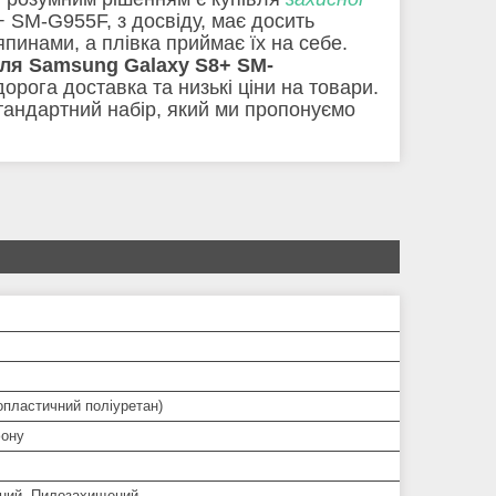
 SM-G955F, з досвіду, має досить
пинами, а плівка приймає їх на себе.
для Samsung Galaxy S8+ SM-
рога доставка та низькі ціни на товари.
 стандартний набір, який ми пропонуємо
опластичний поліуретан)
ону
ний, Пилозахищений