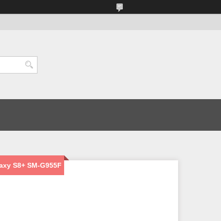
axy S8+ SM-G955F