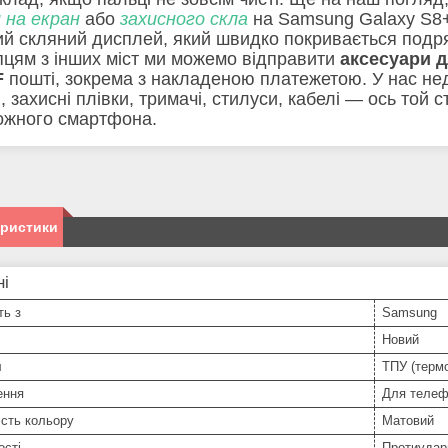
и на екран
або
захисного скла
на Samsung Galaxy S8+
ий скляний дисплей, який швидко покривається подря
цям з інших міст ми можемо відправити
аксесуари 
F
пошті, зокрема з накладеною платежетою. У нас недо
, захисні плівки, тримачі, стилуси, кабелі — ось той
ожного смартфона.
еристики
ні
ть з
Samsung
Новий
л
ТПУ (терм
ення
Для телеф
сть кольору
Матовий
ості
Протиудар