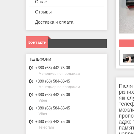
О нас
Отзывы
Доставка и оплата
Контакти
+380 (63) 442-75-06
Менеджер по продажам
+380 (68) 584-83-45
Після
Менеджер по продажам
різни
+380 (63) 442-75-06
які с
Viber
телеф
+380 (68) 584-83-45
можли
Viber
пропо
адже 
+380 (63) 442-75-06
пам'я
Telegram
напри