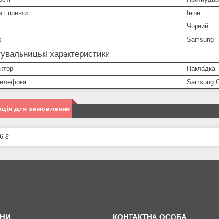
и і принти
Інше
Чорний
к
Samsung
увальницькі характеристики
ктор
Накладка
телефона
Samsung G
ція для замовлення
6 ₴