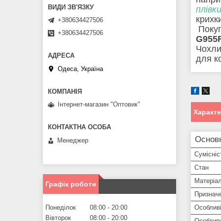
плівк
крихк
+380634427506
Покуп
+380634427506
G955
Чохли
для к
Одеса, Україна
Інтернет-магазин "Оптовик"
Характ
Основ
Менеджер
Сумісніс
Стан
Матеріа
Графік роботи
Признач
Особливі
Понеділок
08:00
20:00
Вівторок
08:00
20:00
Особлив