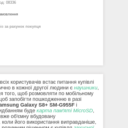
од:
08336
замовлення
нів
за рахунок покупця
іх користувачів встає питання купівлі
тично в кожної другої людини є
наушники
,
 для того, щоб розмовляти по мобільному
щоб запобігти пошкодженню в разі
amsung Galaxy S8+ SM-G955F
і
придбанням буде
карта пам'яті MicroSD
,
вже об'ємну вбудовану
, коли його використання виправданіше,
, розумним рішенням є купівля
захисної