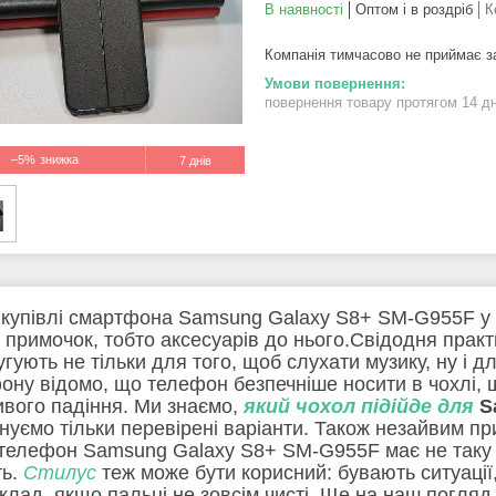
В наявності
Оптом і в роздріб
К
Компанія тимчасово не приймає 
повернення товару протягом 14 д
–5%
7 днів
 купівлі смартфона Samsung Galaxy S8+ SM-G955F у вс
х примочок, тобто аксесуарів до нього.Свідодня прак
лугують не тільки для того, щоб слухати музику, ну і
ону відомо, що телефон безпечніше носити в чохлі, 
вого падіння. Ми знаємо,
який чохол підійде для
S
нуємо тільки перевірені варіанти. Також незайвим 
телефон Samsung Galaxy S8+ SM-G955F має не таку 
ть.
Стилус
теж може бути корисний: бувають ситуації
клад, якщо пальці не зовсім чисті. Ще на наш погляд