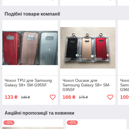
Подібні товари компанії
Чохол TPU для Samsung
Чохол Oucase для
Чохо
Galaxy S8+ SM-G955F
Samsung Galaxy S8+ SM-
Sams
G955F
G96
133
166
100
₴
₴
140 ₴
175 ₴
Акційні пропозиції та новинки
–5%
–5%