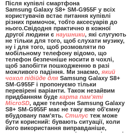
Після купівлі смартфона
Samsung Galaxy S8+ SM-G955F у всіх
користувачів встає питання купівлі
різних примочок, тобто аксесуарів до
нього.Свідодня практично в кожної
другої людини є
наушники
, які слугують
не тільки для того, щоб слухати музику,
ну і для того, щоб розмовляти по
мобільному телефону відомо, що
телефон безпечніше носити в чохлі,
щоб запобігти пошкодженню в разі
можливого падіння. Ми знаємо,
який
чохол підійде для
Samsung Galaxy S8+
SM-G955F
і пропонуємо тільки
перевірені варіанти. Також незайвим
придбанням буде
карта пам'яті
MicroSD
, адже телефон Samsung Galaxy
S8+ SM-G955F має не таку вже об'ємну
вбудовану пам'ять.
Стилус
теж може
бути корисний: бувають ситуації, коли
його використання виправданіше,