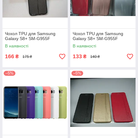
Чохол TPU для Samsung
Чохол TPU для Samsung
Galaxy S8+ SM-G955F
Galaxy S8+ SM-G955F
В наявності
В наявності
166
133
₴
₴
175 ₴
140 ₴
–5%
–5%