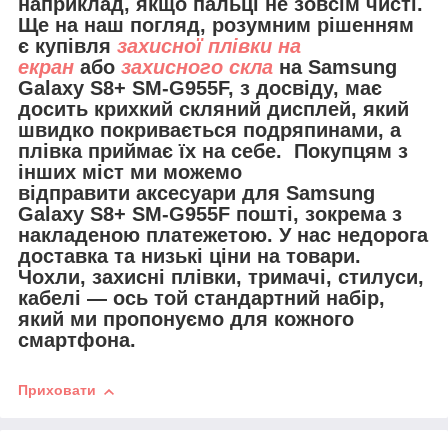
наприклад, якщо пальці не зовсім чисті.
Ще на наш погляд, розумним рішенням
є купівля
захисної плівки на
екран
або
захисного скла
на Samsung
Galaxy S8+ SM-G955F, з досвіду, має
досить крихкий скляний дисплей, який
швидко покривається подряпинами, а
плівка приймає їх на себе. Покупцям з
інших міст ми можемо
відправити
аксесуари для Samsung
Galaxy S8+ SM-G955F
пошті, зокрема з
накладеною платежетою. У нас недорога
доставка та низькі ціни на товари.
Чохли, захисні плівки, тримачі, стилуси,
кабелі — ось той стандартний набір,
який ми пропонуємо для кожного
смартфона.
Приховати