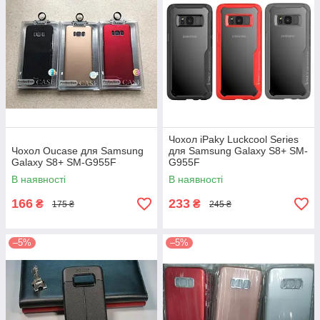
Чохол iPaky Luckcool Series
Чохол Oucase для Samsung
для Samsung Galaxy S8+ SM-
Galaxy S8+ SM-G955F
G955F
В наявності
В наявності
166
233
₴
₴
175 ₴
245 ₴
–5%
–5%