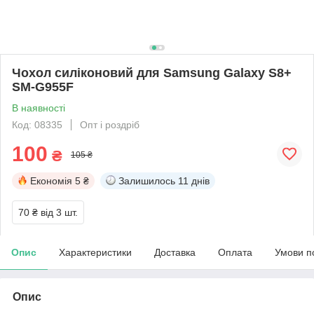
Чохол силіконовий для Samsung Galaxy S8+
SM-G955F
В наявності
Код: 08335
Опт і роздріб
100
₴
105 ₴
Економія
5 ₴
Залишилось
11 днів
70 ₴
від 3 шт.
Опис
Характеристики
Доставка
Оплата
Умови п
Опис