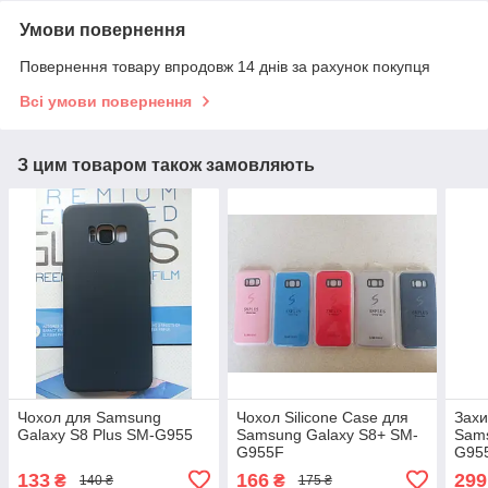
Умови повернення
Повернення товару впродовж 14 днів за рахунок покупця
Всі умови повернення
З цим товаром також замовляють
Чохол для Samsung
Чохол Silicone Case для
Захи
Galaxy S8 Plus SM-G955
Samsung Galaxy S8+ SM-
Sams
G955F
G95
133
166
299
₴
₴
140 ₴
175 ₴