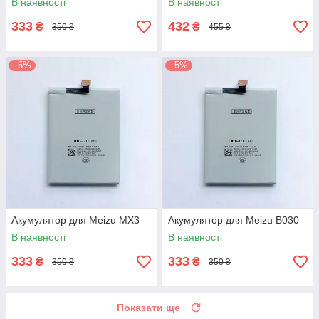
В наявності
В наявності
333
432
₴
₴
350 ₴
455 ₴
–5%
–5%
Акумулятор для Meizu MX3
Акумулятор для Meizu B030
В наявності
В наявності
333
333
₴
₴
350 ₴
350 ₴
Показати ще