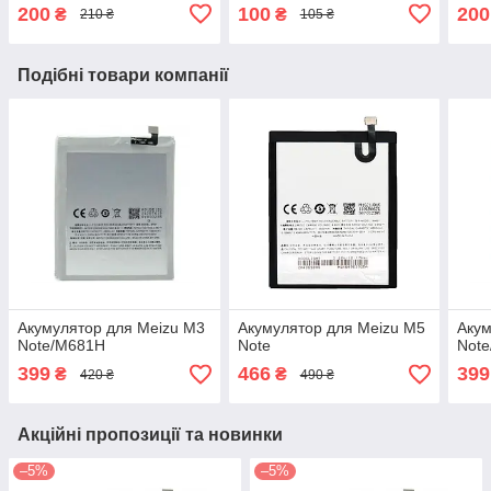
200
100
200
₴
₴
210 ₴
105 ₴
Подібні товари компанії
Акумулятор для Meizu M3
Акумулятор для Meizu M5
Акум
Note/M681H
Note
Note
399
466
399
₴
₴
420 ₴
490 ₴
Акційні пропозиції та новинки
–5%
–5%