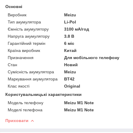
Основні
Виробник
Meizu
Тип акумулятора
Li-Pol
Ємність акумулятору
3100 мА/год
Напруга акумулятору
3.8 В
Гарантійний термін
6 міс
Країна виробник
Китай
Призначення
Для мобільного телефону
Стан
Новий
Сумісність акумулятора
Meizu
Маркування акумулятора
BT42
Клас якості
Original
Користувальницькі характеристики
Модель телефону
Meizu M1 Note
Моделі телефона
Meizu M1 Note
Приховати