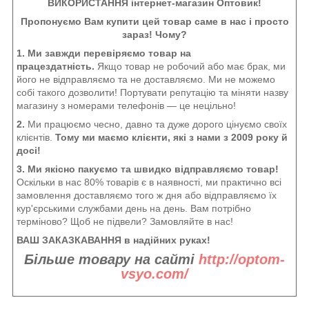
ВИКОРИСТАННЯ інтернет-магазин Оптовик!
Пропонуємо Вам купити цей товар саме в нас і просто
зараз! Чому?
1. Ми завжди перевіряємо товар на
працездатність.
Якщо товар не робочий або має брак, ми
його не відправляємо та не доставляємо. Ми не можемо
собі такого дозволити! Портувати репутацію та міняти назву
магазину з номерами телефонів — це нецільно!
2.
Ми працюємо чесно, давно та дуже дорого цінуємо своїх
клієнтів.
Тому ми маємо клієнти, які з нами з 2009 року й
досі!
3. Ми якісно пакуємо та швидко відправляємо товар!
Оскільки в нас 80% товарів є в наявності, ми практично всі
замовлення доставляємо того ж дня або відправляємо їх
кур'єрськими службами день на день. Вам потрібно
терміново? Щоб не підвели? Замовляйте в нас!
ВАШ ЗАКАЗКАВАННЯ в надійних руках!
Більше товару на сайті
http://optom-
vsyo.com/