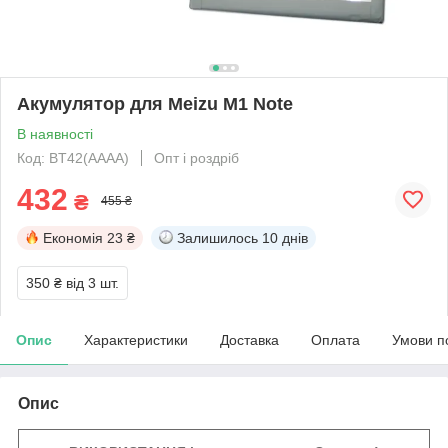
Акумулятор для Meizu M1 Note
В наявності
Код: BT42(AAAA)
Опт і роздріб
432
₴
455 ₴
Економія
23 ₴
Залишилось
10 днів
350 ₴
від 3 шт.
Опис
Характеристики
Доставка
Оплата
Умови п
Опис