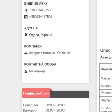
+380634427506
+380634427506
Одеса, Україна
Опис
Інтернет-магазин "Оптовик"
Акумуля
Параме
Менеджер
Фактичн
Корпус
Робоча
Графік роботи
Внутрі
Понеділок
08:00
20:00
Кількі
Вівторок
08:00
20:00
призво