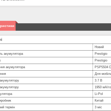
еристики
ні
Новий
ть акумулятора
Prestigio
к
Prestigio
ння акумулятора
PSP5504 
ення
Для мобіл
 акумулятору
3.7 В
 акумулятору
1950 мА/г
мулятора
Li-Pol
иробник
Китай
ний термін
3 міс