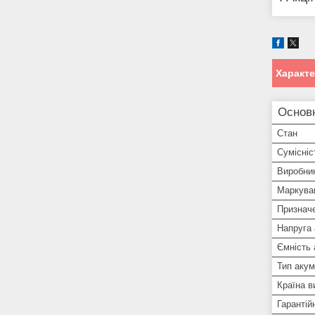
Характ
Основ
Стан
Сумісніс
Виробни
Маркува
Признач
Напруга
Ємність
Тип аку
Країна в
Гарантій