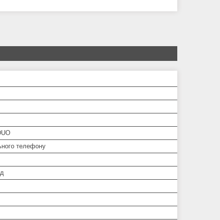
DUO
ьного телефону
од