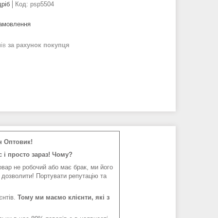
дріб
Код:
psp5504
замовлення
нів
за рахунок покупця
н Оптовик!
 і просто зараз! Чому?
вар не робочий або має брак, ми його
 дозволити! Портувати репутацію та
єнтів.
Тому ми маємо клієнти, які з