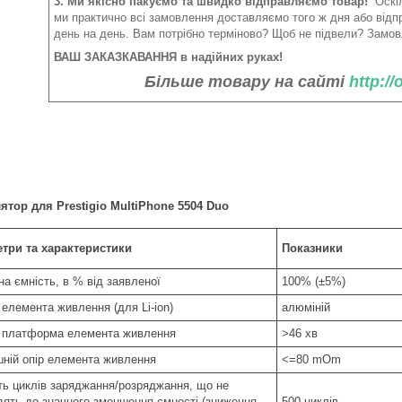
3. Ми якісно пакуємо та швидко відправляємо товар!
Оскіл
ми практично всі замовлення доставляємо того ж дня або від
день на день. Вам потрібно терміново? Щоб не підвели? Замов
ВАШ ЗАКАЗКАВАННЯ в надійних руках!
Більше товару на сайті
http:/
тор для Prestigio MultiPhone 5504 Duo
три та характеристики
Показники
а ємність, в % від заявленої
100% (±5%)
 елемента живлення (для Li-ion)
алюміній
 платформа елемента живлення
>46 хв
шній опір елемента живлення
<=80 mOm
сть циклів заряджання/розряджання, що не
дять до значного зменшення ємності (зниження
500 циклів