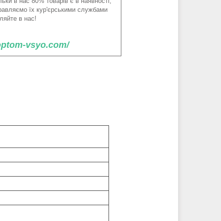
ьки в нас 80% товарів є в наявності,
правляємо їх кур'єрськими службами
ляйте в нас!
/optom-vsyo.com/