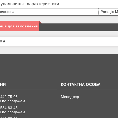
увальницькі характеристики
телефона
Prestigio 
ція для замовлення
0 ₴
 442-75-06
Менеджер
 по продажам
 584-83-45
 по продажам