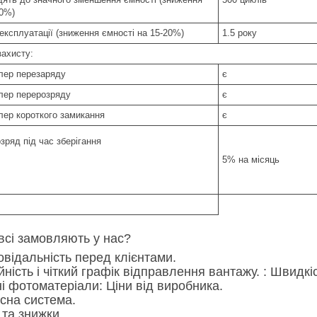
20%)
експлуатації (зниження ємності на 15-20%)
1.5 року
захисту:
лер перезаряду
є
лер перерозряду
є
лер короткого замикання
є
зряд під час зберігання
5% на місяць
всі замовляють у нас?
повідальність перед клієнтами.
ійність і чіткий графік відправлення вантажу. : Швид
сні фотоматеріали: Ціни від виробника.
усна система.
ї та знижки...