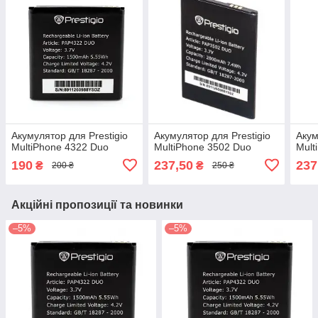
Акумулятор для Prestigio
Акумулятор для Prestigio
Акум
MultiPhone 4322 Duo
MultiPhone 3502 Duo
Mult
190
237,50
237
₴
₴
200 ₴
250 ₴
Акційні пропозиції та новинки
–5%
–5%