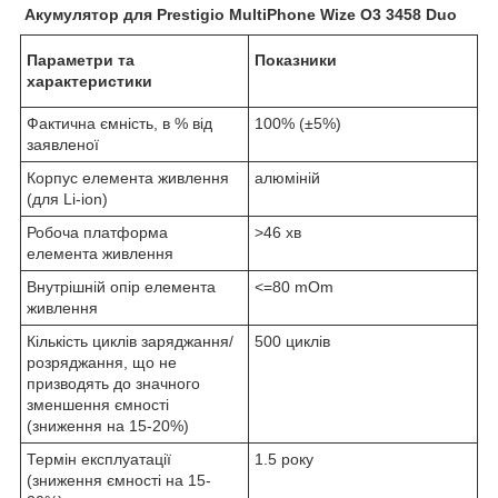
Акумулятор для Prestigio MultiPhone Wize O3 3458 Duo
Параметри та
Показники
характеристики
Фактична ємність, в % від
100% (±5%)
заявленої
Корпус елемента живлення
алюміній
(для Li-ion)
Робоча платформа
>46 хв
елемента живлення
Внутрішній опір елемента
<=80 mOm
живлення
Кількість циклів заряджання/
500 циклів
розряджання, що не
призводять до значного
зменшення ємності
(зниження на 15-20%)
Термін експлуатації
1.5 року
(зниження ємності на 15-