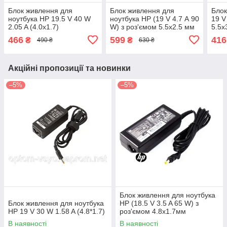
Блок живлення для
Блок живлення для
Бло
ноутбука HP 19.5 V 40 W
ноутбука HP (19 V 4.7 А 90
19 V
2.05 A (4.0x1.7)
W) з роз'ємом 5.5х2.5 мм
5.5х
466
599
416
₴
₴
490 ₴
630 ₴
Акційні пропозиції та новинки
–5%
–5%
Блок живлення для ноутбука
Блок живлення для ноутбука
HP (18.5 V 3.5 A 65 W) з
HP 19 V 30 W 1.58 A (4.8*1.7)
роз'ємом 4.8х1.7мм
В наявності
В наявності