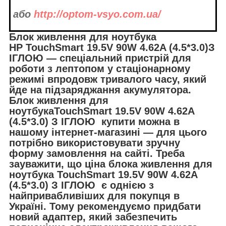
або
http://optom-vsyo.com.ua/
Блок живлення для ноутбука
HP
TouchSmart
19.5V 90W 4.62A (4.5*3.0)
З
ІГЛОЮ
— спеціальний пристрій для
роботи з лептопом у стаціонарному
режимі впродовж тривалого часу, який
йде на підзаряджання акумулятора.
Блок живлення для
ноутбукаTouchSmart 19.5V 90W 4.62A
(4.5*3.0)
З ІГЛОЮ
купити можна в
нашому інтернет-магазині — для цього
потрібно використовувати зручну
форму замовлення на сайті. Треба
зауважити, що ціна блока живлення для
ноутбука TouchSmart 19.5V 90W 4.62A
(4.5*3.0)
З ІГЛОЮ
є однією з
найпривабливіших для покупця в
Україні. Тому рекомендуємо придбати
новий адаптер, який забезпечить