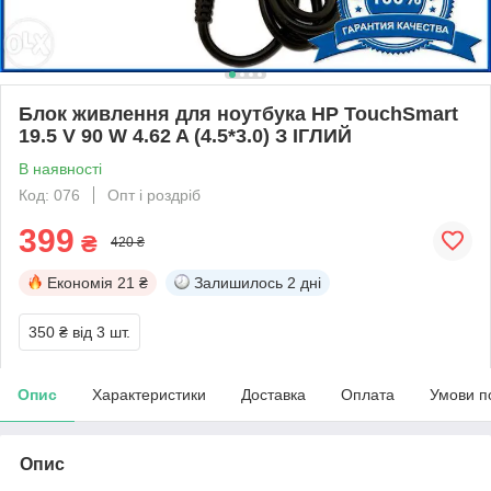
Блок живлення для ноутбука HP TouchSmart
19.5 V 90 W 4.62 A (4.5*3.0) З ІГЛИЙ
В наявності
Код: 076
Опт і роздріб
399
₴
420 ₴
Економія
21 ₴
Залишилось
2 дні
350 ₴
від 3 шт.
Опис
Характеристики
Доставка
Оплата
Умови п
Опис