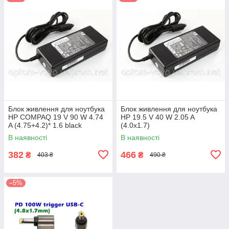
Блок живлення для ноутбука
Блок живлення для ноутбука
HP COMPAQ 19 V 90 W 4.74
HP 19.5 V 40 W 2.05 A
A (4.75+4.2)* 1.6 black
(4.0x1.7)
subwarhead
В наявності
В наявності
382
466
₴
₴
403 ₴
490 ₴
–5%