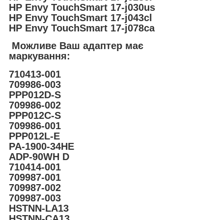
HP Envy TouchSmart 17-j030us
HP Envy TouchSmart 17-j043cl
HP Envy TouchSmart 17-j078ca
Можливе Ваш адаптер має
маркування:
710413-001
709986-003
PPP012D-S
709986-002
PPP012C-S
709986-001
PPP012L-E
PA-1900-34HE
ADP-90WH D
710414-001
709987-001
709987-002
709987-003
HSTNN-LA13
HSTNN-CA13