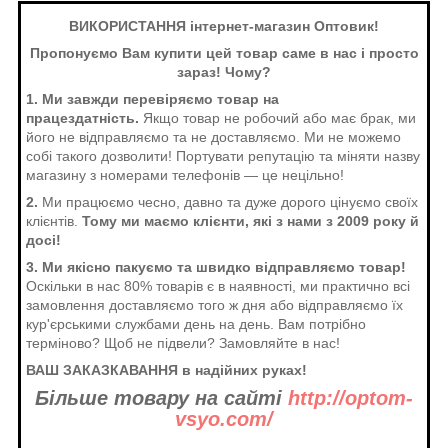
ВИКОРИСТАННЯ інтернет-магазин Оптовик!
Пропонуємо Вам купити цей товар саме в нас і просто
зараз! Чому?
1. Ми завжди перевіряємо товар на
працездатність.
Якщо товар не робочий або має брак, ми
його не відправляємо та не доставляємо. Ми не можемо
собі такого дозволити! Портувати репутацію та міняти назву
магазину з номерами телефонів — це нецільно!
2.
Ми працюємо чесно, давно та дуже дорого цінуємо своїх
клієнтів.
Тому ми маємо клієнти, які з нами з 2009 року й
досі!
3. Ми якісно пакуємо та швидко відправляємо товар!
Оскільки в нас 80% товарів є в наявності, ми практично всі
замовлення доставляємо того ж дня або відправляємо їх
кур'єрськими службами день на день. Вам потрібно
терміново? Щоб не підвели? Замовляйте в нас!
ВАШ ЗАКАЗКАВАННЯ в надійних руках!
Більше товару на сайті
http://optom-
vsyo.com/