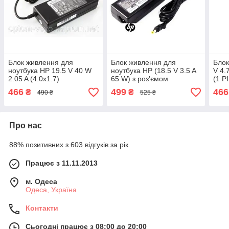
Блок живлення для
Блок живлення для
Блок
ноутбука HP 19.5 V 40 W
ноутбука HP (18.5 V 3.5 A
V 4.
2.05 A (4.0x1.7)
65 W) з роз'ємом
(1 P
4.8х1.7мм
466
499
466
₴
₴
490 ₴
525 ₴
Про нас
88% позитивних з 603 відгуків за рік
Працює з 11.11.2013
м. Одеса
Одеса, Україна
Контакти
Сьогодні працює з 08:00 до 20:00