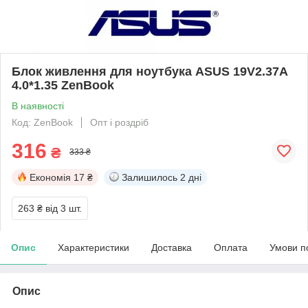
Блок живлення для ноутбука ASUS 19V2.37A
4.0*1.35 ZenBook
В наявності
Код: ZenBook
Опт і роздріб
316
₴
333 ₴
Економія
17 ₴
Залишилось
2 дні
263 ₴
від 3 шт.
Опис
Характеристики
Доставка
Оплата
Умови п
Опис