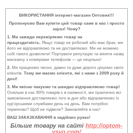
ВИКОРИСТАННЯ інтернет-магазин Оптовик!!!
Пропонуємо Вам купити цей товар саме в нас і просто
зараз! Чому?
1. Ми завжди перевіряємо товар на
працездатність.
Якщо товар не робочий або має брак, ми
його не відправляємо та не доставляємо. Ми не можемо
собі такого дозволити! Портувати репутацію та міняти назву
магазину з номерами телефонів — це нецільно!
2.
Ми працюємо чесно, давно та дуже дорого цінуємо своїх
клієнтів.
Тому ми маємо клієнти, які з нами з 2009 року й
досі!
3. Ми якісно пакуємо та швидко відправляємо товар!
Оскільки в нас 80% товарів є в наявності, ми практично всі
замовлення доставляємо того ж дня або відправляємо їх
кур'єрськими службами день на день. Вам потрібно
терміново? Щоб не підвели? Замовляйте в нас!
ВАШ ЗАКАЗКАВАННЯ в надійних руках!
Більше товару на сайті
http://optom-
vsyo.com/