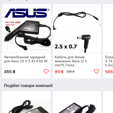
Автомобільний зарядний
Кабель для блоків
Блок
для Asus 19 V 3.42 A 65 W
живлення Asus (2.5
4.74
mm*0,7mm)
5.5х
455
99
565
₴
₴
105 ₴
Подібні товари компанії