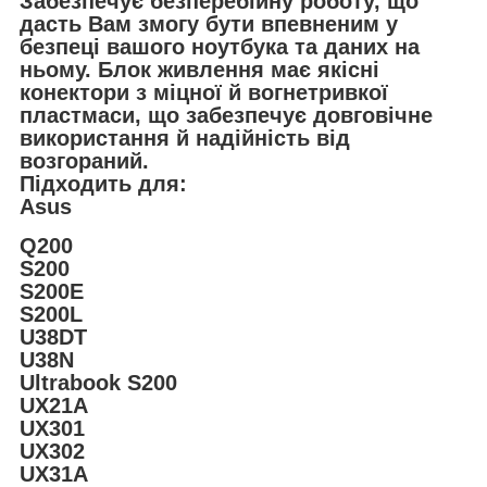
Забезпечує безперебійну роботу, що
дасть Вам змогу бути впевненим у
безпеці вашого ноутбука та даних на
ньому. Блок живлення має якісні
конектори з міцної й вогнетривкої
пластмаси, що забезпечує довговічне
використання й надійність від
возгораний.
Підходить для:
Asus
Q200
S200
S200E
S200L
U38DT
U38N
Ultrabook S200
UX21A
UX301
UX302
UX31A