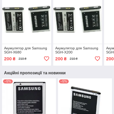
Акумулятор для Samsung
Акумулятор для Samsung
Акум
SGH-X680
SGH-X200
SGH
200
200
200
₴
₴
210 ₴
210 ₴
Акційні пропозиції та новинки
–5%
–5%