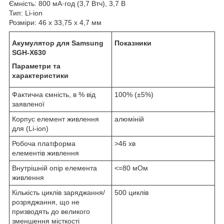
Ємність: 800 мА·год (3,7 Втч), 3,7 В
Тип: Li-ion
Розміри: 46 x 33,75 x 4,7 мм
Акумулятор для Samsung
Показники
SGH-X630
Параметри та
характеристики
Фактична ємність, в % від
100% (±5%)
заявленої
Корпус елемент живлення
алюміній
для (Li-ion)
Робоча платформа
>46 хв
елементів живлення
Внутрішній опір елемента
<=80 мОм
живлення
Кількість циклів заряджання/
500 циклів
розряджання, що не
призводять до великого
зменшення місткості