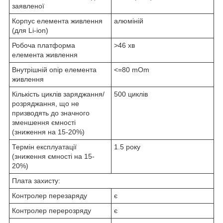
заявленої
Корпус елемента живлення
алюміній
(для Li-ion)
Робоча платформа
>46 хв
елемента живлення
Внутрішній опір елемента
<=80 mOm
живлення
Кількість циклів заряджання/
500 циклів
розряджання, що не
призводять до значного
зменшення ємності
(зниження на 15-20%)
Термін експлуатації
1.5 року
(зниження ємності на 15-
20%)
Плата захисту:
Контролер перезаряду
є
Контролер перерозряду
є