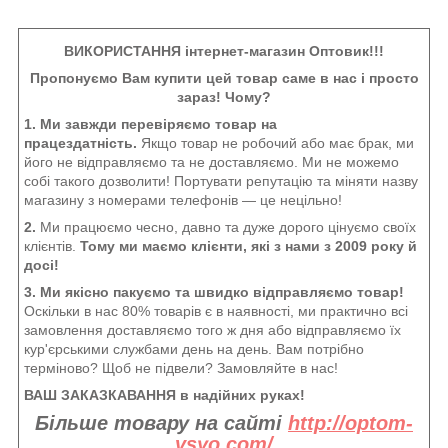
ВИКОРИСТАННЯ інтернет-магазин Оптовик!!!
Пропонуємо Вам купити цей товар саме в нас і просто
зараз! Чому?
1. Ми завжди перевіряємо товар на
працездатність.
Якщо товар не робочий або має брак, ми
його не відправляємо та не доставляємо. Ми не можемо
собі такого дозволити! Портувати репутацію та міняти назву
магазину з номерами телефонів — це нецільно!
2.
Ми працюємо чесно, давно та дуже дорого цінуємо своїх
клієнтів.
Тому ми маємо клієнти, які з нами з 2009 року й
досі!
3. Ми якісно пакуємо та швидко відправляємо товар!
Оскільки в нас 80% товарів є в наявності, ми практично всі
замовлення доставляємо того ж дня або відправляємо їх
кур'єрськими службами день на день. Вам потрібно
терміново? Щоб не підвели? Замовляйте в нас!
ВАШ ЗАКАЗКАВАННЯ в надійних руках!
Більше товару на сайті
http://optom-
vsyo.com/