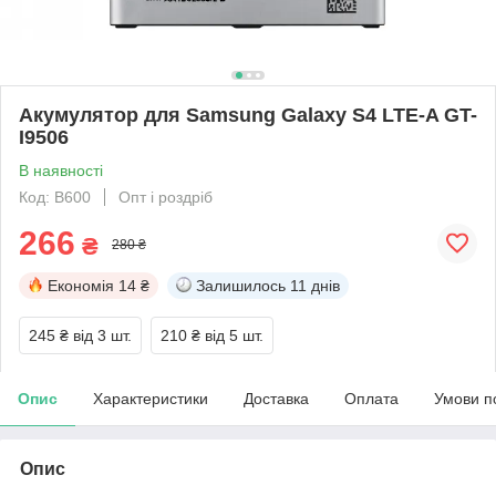
Акумулятор для Samsung Galaxy S4 LTE-A GT-
I9506
В наявності
Код: B600
Опт і роздріб
266
₴
280 ₴
Економія
14 ₴
Залишилось
11 днів
245 ₴
від 3 шт.
210 ₴
від 5 шт.
Опис
Характеристики
Доставка
Оплата
Умови п
Опис