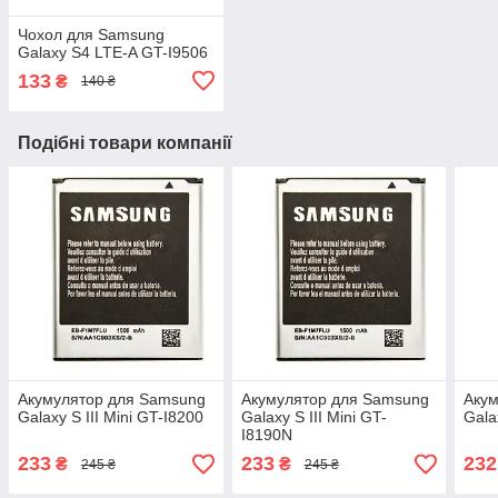
Чохол для Samsung
Galaxy S4 LTE-A GT-I9506
133
₴
140 ₴
Подібні товари компанії
Акумулятор для Samsung
Акумулятор для Samsung
Акум
Galaxy S III Mini GT-I8200
Galaxy S III Mini GT-
Gala
I8190N
233
233
232
₴
₴
245 ₴
245 ₴